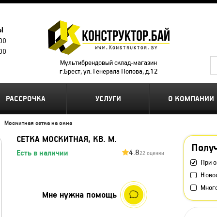
Ы
.00
.00
Мультибрендовый склад-магазин
г.Брест, ул. Генерала Попова, д.12
РАССРОЧКА
УСЛУГИ
О КОМПАНИИ
Москитная сетка на окна
СЕТКА МОСКИТНАЯ, КВ. М.
Получ
4.8
Есть в наличии
22 оценки
При о
Ново
Мног
Мне нужна помощь