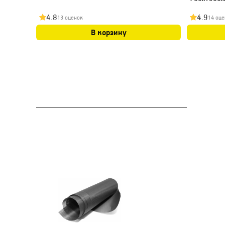
4.8
4.9
13 оценок
14 оце
В корзину