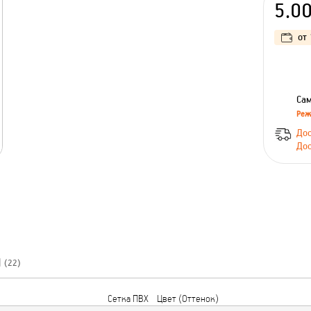
5.0
от
Сам
Реж
Дос
Дос
Ы
(22)
Сетка ПВХ
Цвет (Оттенок)