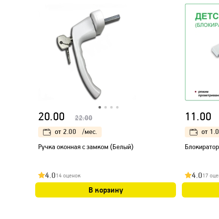
20.00
11.00
22.00
от
2.00
/мес.
от
1.
Ручка оконная с замком (Белый)
Блокиратор
4.0
4.0
14 оценок
17 оце
В корзину