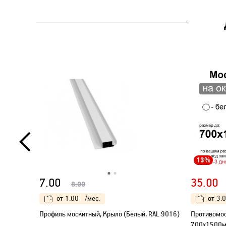
13%
7.00
35.00
8.00
от
1.00
/мес.
от
3.
Профиль москитный, Крыло (Белый, RAL 9016)
Противомос
700х1500м