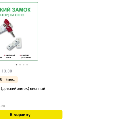
13.00
00
/мес.
 (детский замок) оконный
нок
В корзину