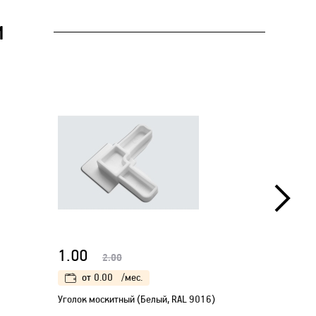
И
1.00
0.50
2.00
от
0.00
/мес.
от
0.
Уголок москитный (Белый, RAL 9016)
Ручка-дер
силиконов