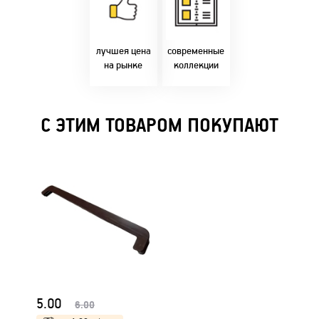
фабрики!
самыми
Предлагаем только
современным
лучшие цены в
стилями и
Бресте!
дизайнерскими
решениями!
лучшея цена
современные
на рынке
коллекции
С ЭТИМ ТОВАРОМ ПОКУПАЮТ
5.00
6.00