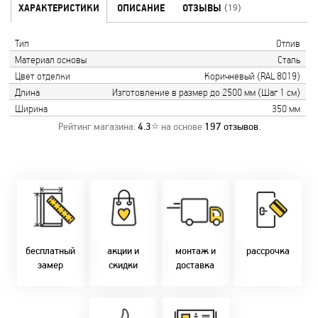
ХАРАКТЕРИСТИКИ
ОПИСАНИЕ
ОТЗЫВЫ
(19)
Тип
Отлив
Материал основы
Сталь
Цвет отделки
Коричневый (RAL 8019)
Длина
Изготовление в размер до 2500 мм (Шаг 1 см)
Ширина
350 мм
Рейтинг магазина:
4.3
⭐ на основе
197
отзывов
.
Замер бесплатно!
Постоянно акции!
Заводская врезка
Оперативно!
Скидки:
фурнитуры.
Микс
День-в-день или
-новоселам - 2%
Качественный
2-36 мес
на следующий!
-многодетным -
монтаж дверей,
заказать по
2%
окон и мебели.
Магнит-5 мес.
т. +375 29 833-
-при оплате
Доставка по всей
Халва - 2 мес.
10-40, (Viber)
наличными - 10%
Беларуси.
Смарт - 4 мес.
бесплатный
акции и
монтаж и
рассрочка
Оперативно!
FUN - 4 мес.
замер
скидки
доставка
В удобное для Вас
Покупок - 4 мес.
время!
Товары только
напрямую с
Идем в ногу с