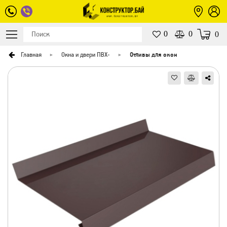
0
0
0
Главная
Окна и двери ПВХ
-
Отливы для окон