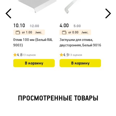
10.10
4.00
5.00
12.00
5.00
от
1.00
/мес.
от
0.00
/мес.
Отлив 100 мм (Белый RAL
Заглушки для отлива,
Заглуш
9003)
двусторонняя, Белый 9016
двуст
Корич
4.8
4.9
4.7
13 оценок
13 оценок
В корзину
В корзину
ПРОСМОТРЕННЫЕ ТОВАРЫ