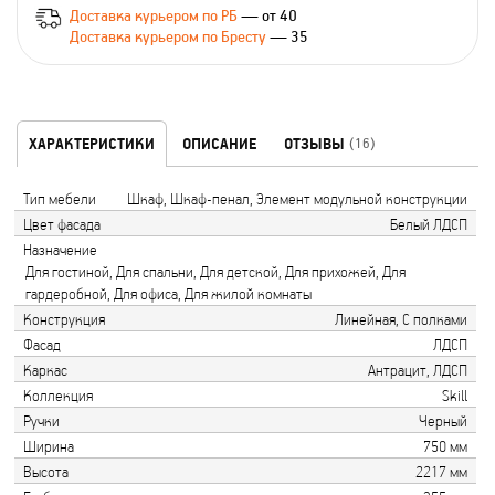
Доставка курьером по РБ
— от 40
Доставка курьером по Бресту
— 35
ХАРАКТЕРИСТИКИ
ОПИСАНИЕ
ОТЗЫВЫ
(16)
Тип мебели
Шкаф, Шкаф-пенал, Элемент модульной конструкции
Цвет фасада
Белый ЛДСП
Назначение
Для гостиной, Для спальни, Для детской, Для прихожей, Для
гардеробной, Для офиса, Для жилой комнаты
Конструкция
Линейная, С полками
Фасад
ЛДСП
Каркас
Антрацит, ЛДСП
Коллекция
Skill
Ручки
Черный
Ширина
750 мм
Высота
2217 мм