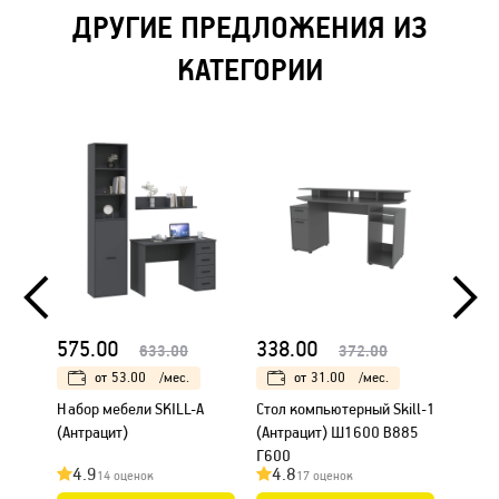
ДРУГИЕ ПРЕДЛОЖЕНИЯ ИЗ
КАТЕГОРИИ
575.00
338.00
338.
633.00
372.00
от
53.00
/мес.
от
31.00
/мес.
Набор мебели SKILL-A
Стол компьютерный Skill-1
Стол к
(Антрацит)
(Антрацит) Ш1600 В885
(Белы
Г600
4.9
4.8
4.7
14 оценок
17 оценок