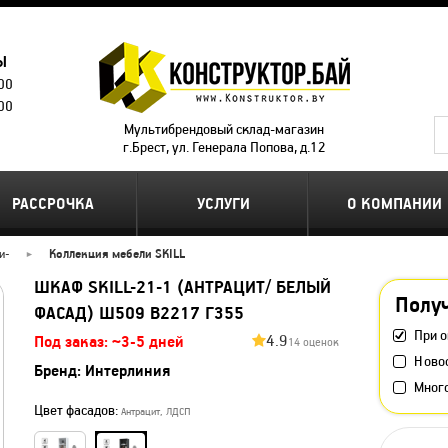
Ы
.00
.00
Мультибрендовый склад-магазин
г.Брест, ул. Генерала Попова, д.12
РАССРОЧКА
УСЛУГИ
О КОМПАНИИ
и
-
Коллекция мебели SKILL
ШКАФ SKILL-21-1 (АНТРАЦИТ/ БЕЛЫЙ
Получ
ФАСАД) Ш509 В2217 Г355
При о
4.9
Под заказ: ~3-5 дней
14 оценок
Ново
Бренд:
Интерлиния
Мног
Цвет фасадов:
Антрацит, ЛДСП