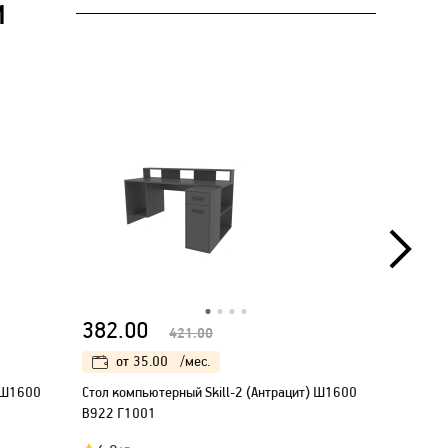
И
382.00
382.00
421.00
от
35.00
/мес.
от
35
) Ш1600
Стол компьютерный Skill-2 (Антрацит) Ш1600
Стол комп
В922 Г1001
В922 Г10