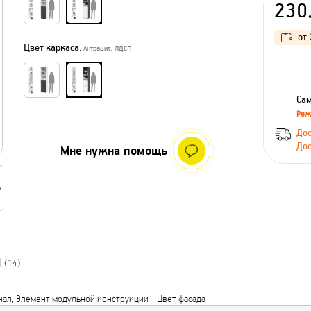
230
от
Цвет каркаса:
Антрацит, ЛДСП
Сам
Реж
Дос
Дос
Мне нужна помощь
Ы
(14)
ал, Элемент модульной конструкции
Цвет фасада