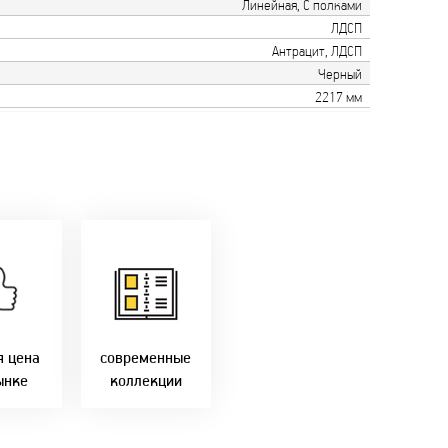
Линейная, С полками
ЛДСП
Антрацит, ЛДСП
Черный
2217 мм
только
мую с
Идем в ногу с
ики!
самыми
агаем
современным
лучшие
стилями и
Бресте!
дизайнерскими
решениями!
я цена
современные
ынке
коллекции