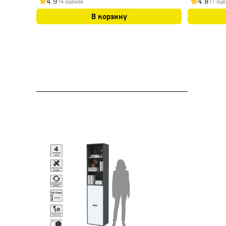
4.9
4.8
14 оценок
17 оце
В корзину