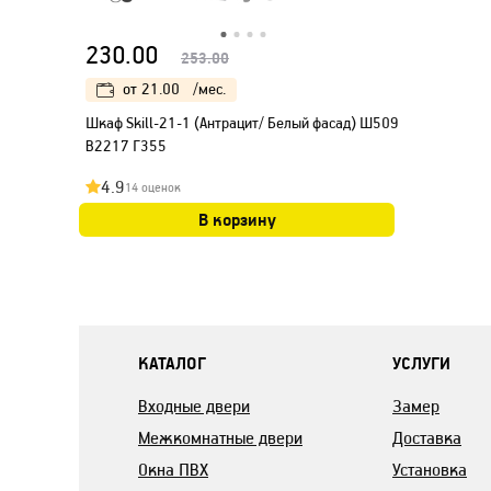
230.00
253.00
от
21.00
/мес.
Шкаф Skill-21-1 (Антрацит/ Белый фасад) Ш509
В2217 Г355
4.9
14 оценок
В корзину
КАТАЛОГ
УСЛУГИ
Входные двери
Замер
Межкомнатные двери
Доставка
Окна ПВХ
Установка