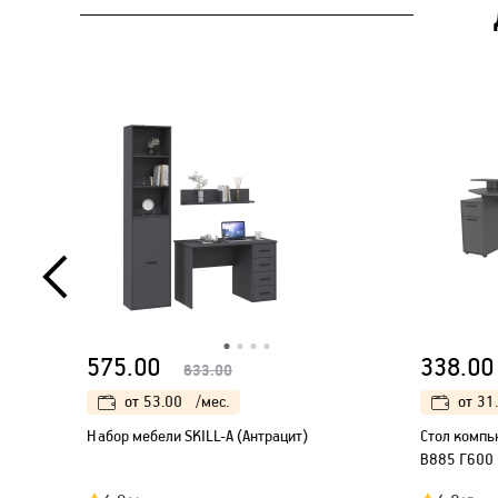
575.00
338.00
633.00
от
53.00
/мес.
от
31
Набор мебели SKILL-A (Антрацит)
Стол компь
В885 Г600