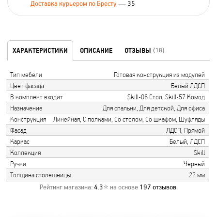
Доставка курьером по Бресту
— 35
ХАРАКТЕРИСТИКИ
ОПИСАНИЕ
ОТЗЫВЫ
(18)
Тип мебели
Готовая конструкция из модулей
Цвет фасада
Белый ЛДСП
В комплект входит
Skill-06 Стол, Skill-57 Комод
Назначение
Для спальни, Для детской, Для офиса
Конструкция
Линейная, С полками, Со столом, Со шкафом, Шуфляды
Фасад
ЛДСП, Прямой
Каркас
Белый, ЛДСП
Коллекция
Skill
Ручки
Черный
Толщина столешницы
22 мм
Рейтинг магазина:
4.3
⭐ на основе
197
отзывов
.