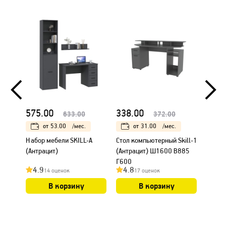
575.00
338.00
338.
633.00
372.00
от
53.00
/мес.
от
31.00
/мес.
Набор мебели SKILL-A
Стол компьютерный Skill-1
Стол к
(Антрацит)
(Антрацит) Ш1600 В885
(Белы
Г600
4.9
4.8
4.7
14 оценок
17 оценок
В корзину
В корзину