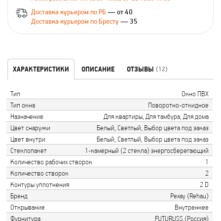
Доставка курьером по РБ
— от 40
Доставка курьером по Бресту
— 35
ХАРАКТЕРИСТИКИ
ОПИСАНИЕ
ОТЗЫВЫ
(12)
Тип
Окно ПВХ
Тип окна
Поворотно-откидное
Назначение
Для квартиры, Для тамбура, Для дома
Цвет снаружи
Белый, Светлый, Выбор цвета под заказ
Цвет внутри
Белый, Светлый, Выбор цвета под заказ
Стеклопакет
1-камерный (2 стекла) энергосберегающий
Количество рабочих створок
1
Количество створок
2
Контуры уплотнения
2 D
Бренд
Рехау (Rehau)
Открывание
Внутреннее
Фурнитура
FUTURUSS (Россия)