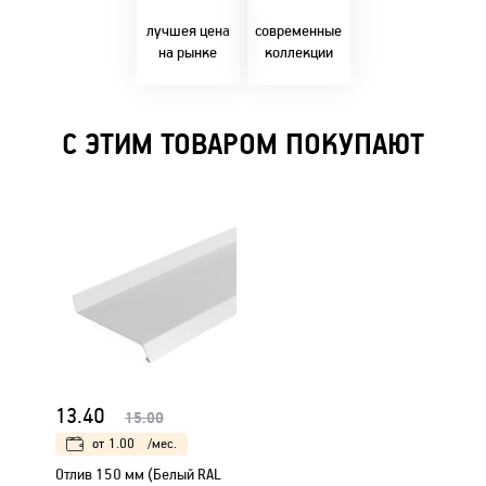
Бресте!
дизайнерскими
решениями!
лучшея цена
современные
на рынке
коллекции
С ЭТИМ ТОВАРОМ ПОКУПАЮТ
13.40
15.00
от
1.00
/мес.
Отлив 150 мм (Белый RAL