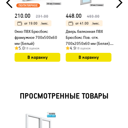
ПОПУЛЯРНОЕ
210.00
448.00
511.
231.00
493.00
от
19.00
/мес.
от
41.00
/мес.
Окно ПВХ Брюсбокс
Дверь балконная ПВХ
Дверь
фрамужное 700х500х60
Брюсбокс Пов.-отк.
Брюсб
мм (Белый)
700х2050х60 мм (Белая) с
откид
5.0
4.9
4.8
18 оценок
18 оценок
импостом ПО
(Бела
В корзину
В корзину
ПРОСМОТРЕННЫЕ ТОВАРЫ