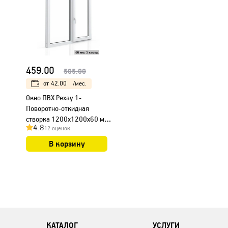
459.00
505.00
от
42.00
/мес.
Окно ПВХ Рехау 1-
Поворотно-откидная
створка 1200х1200х60 мм
4.8
12 оценок
(Белый)
В корзину
КАТАЛОГ
УСЛУГИ