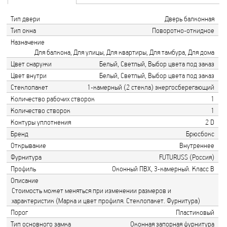
Тип двери
Дверь балконная
Тип окна
Поворотно-откидное
Назначение
Для балкона, Для улицы, Для квартиры, Для тамбура, Для дома
Цвет снаружи
Белый, Светлый, Выбор цвета под заказ
Цвет внутри
Белый, Светлый, Выбор цвета под заказ
Стеклопакет
1-камерный (2 стекла) энергосберегающий
Количество рабочих створок
1
Количество створок
1
Контуры уплотнения
2 D
Бренд
Брюсбокс
Открывание
Внутреннее
Фурнитура
FUTURUSS (Россия)
Профиль
Оконный ПВХ, 3-камерный. Класс В
Описание
Стоимость может меняться при изменении размеров и
характеристик (Марка и цвет профиля. Стеклопакет. Фурнитура)
Порог
Пластиковый
Тип основного замка
Оконная запорная фурнитура