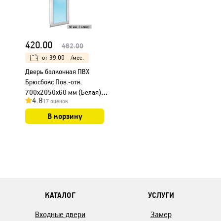
420.00
462.00
от
39.00
/мес.
Дверь балконная ПВХ
Брюсбокс Пов.-отк.
700х2050х60 мм (Белая)
4.8
17 оценок
без импоста ПО
В корзину
КАТАЛОГ
УСЛУГИ
Входные двери
Замер