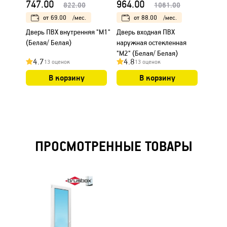
747.00
964.00
1055
822.00
1061.00
от
69.00
/мес.
от
88.00
/мес.
Дверь ПВХ внутренняя "М1"
Дверь входная ПВХ
Дверь
(Белая/ Белая)
наружная остекленная
наруж
"М2" (Белая/ Белая)
Белая
4.7
4.8
4.9
13 оценок
13 оценок
В корзину
В корзину
ПРОСМОТРЕННЫЕ ТОВАРЫ