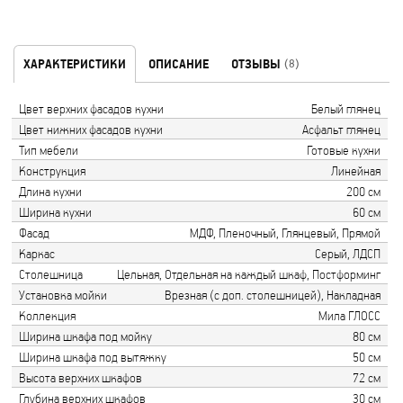
ХАРАКТЕРИСТИКИ
ОПИСАНИЕ
ОТЗЫВЫ
(8)
Цвет верхних фасадов кухни
Белый глянец
Цвет нижних фасадов кухни
Асфальт глянец
Тип мебели
Готовые кухни
Конструкция
Линейная
Длина кухни
200 см
Ширина кухни
60 см
Фасад
МДФ, Пленочный, Глянцевый, Прямой
Каркас
Серый, ЛДСП
Столешница
Цельная, Отдельная на каждый шкаф, Постформинг
Установка мойки
Врезная (с доп. столешницей), Накладная
Коллекция
Мила ГЛОСС
Ширина шкафа под мойку
80 см
Ширина шкафа под вытяжку
50 см
Высота верхних шкафов
72 см
Глубина верхних шкафов
30 см