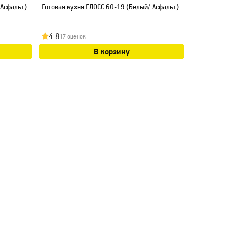
 Асфальт)
Готовая кухня ГЛОСС 60-19 (Белый/ Асфальт)
Готовая ку
4.8
4.8
17 оценок
16 оц
В корзину