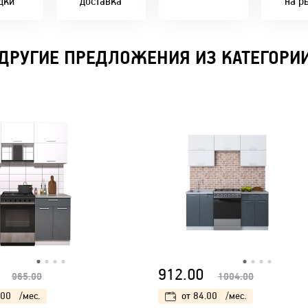
дки
доставка
на р
В удобное для Вас
Покупок - 4 мес.
время!
ДРУГИЕ ПРЕДЛОЖЕНИЯ ИЗ КАТЕГОРИ
912.00
965.00
1004.00
.00
/мес.
от
84.00
/мес.