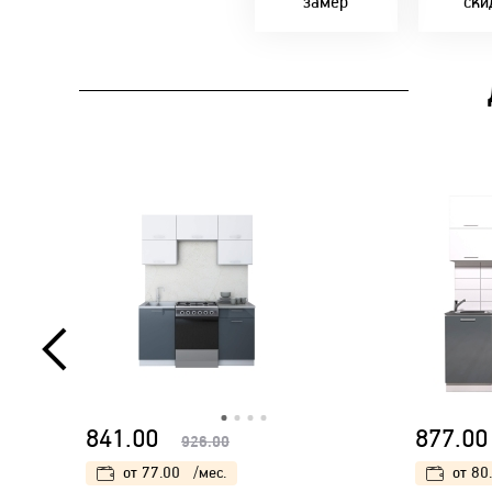
замер
ски
841.00
877.00
926.00
от
77.00
/мес.
от
80