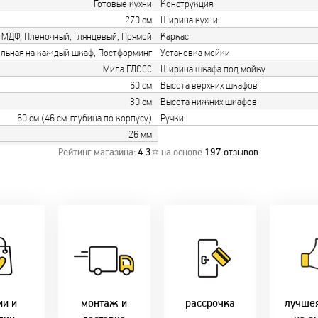
Готовые кухни
Конструкция
270 см
Ширина кухни
МДФ, Пленочный, Глянцевый, Прямой
Каркас
ельная на каждый шкаф, Постформинг
Установка мойки
Мила ГЛОСС
Ширина шкафа под мойку
60 см
Высота верхних шкафов
30 см
Высота нижних шкафов
60 см (46 см-глубина по корпусу)
Ручки
26 мм
Рейтинг магазина:
4.3
⭐ на основе
197
отзывов
.
о акции!
Заводская врезка
Товары 
дки:
фурнитуры.
Микс
напря
лам - 2%
Качественный
2-36 мес
фабр
етным -
монтаж дверей,
Предл
%
окон и мебели.
Магнит-5 мес.
только 
оплате
Доставка по всей
Халва - 2 мес.
цены в 
ми - 10%
Беларуси.
Смарт - 4 мес.
ии и
монтаж и
рассрочка
лучше
Оперативно!
FUN - 4 мес.