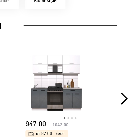
ынке
коллекции
И
947.00
984.00
1042.00
от
87.00
/мес.
от
90