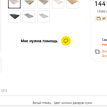
144
1586.
от
Сам
Мне нужна помощь
Реж
Дос
Дос
Ы
(21)
Белый глянец
Цвет нижних фасадов кухни