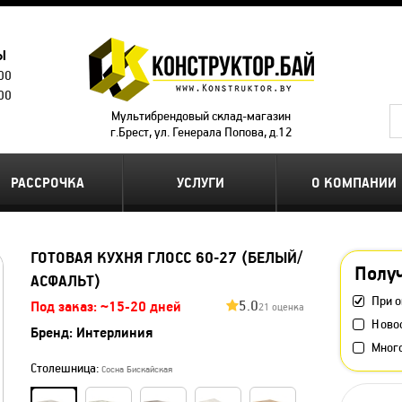
Ы
.00
.00
Мультибрендовый склад-магазин
г.Брест, ул. Генерала Попова, д.12
РАССРОЧКА
УСЛУГИ
О КОМПАНИИ
ГОТОВАЯ КУХНЯ ГЛОСС 60-27 (БЕЛЫЙ/
Получ
АСФАЛЬТ)
При о
5.0
Под заказ: ~15-20 дней
21 оценка
Ново
Бренд:
Интерлиния
Мног
Столешница:
Сосна Бискайская