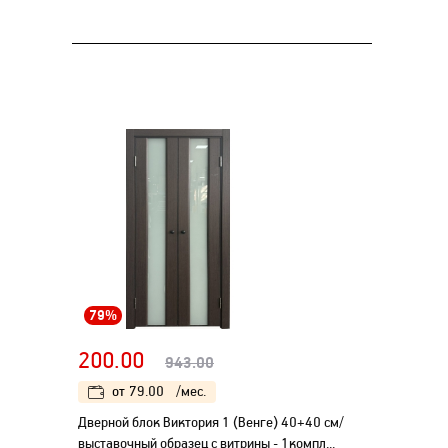
79%
200.00
943.00
от
79.00
/мес.
Дверной блок Виктория 1 (Венге) 40+40 см/
выставочный образец с витрины - 1компл...