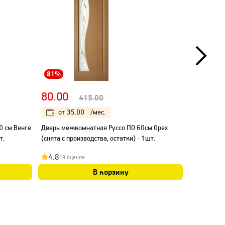
81%
49%
80.00
330.00
415.00
от
35.00
/мес.
от
54
0 см Венге
Дверь межкомнатная Руссо ПО 60см Орех
Дверной бл
т.
(снята с производства, остатки) - 1шт.
левый/выст
компл.
4.8
4.8
19 оценок
19 оц
В корзину