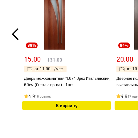
89%
84%
15.00
20.00
131.00
от
11.00
/мес.
от
10
Дверь межкомнатная "С07" Орех Итальянский,
Дверное по
60см (Снята с пр-ва) - 1шт.
выставочны
4.9
4.9
16 оценок
17 оце
В корзину