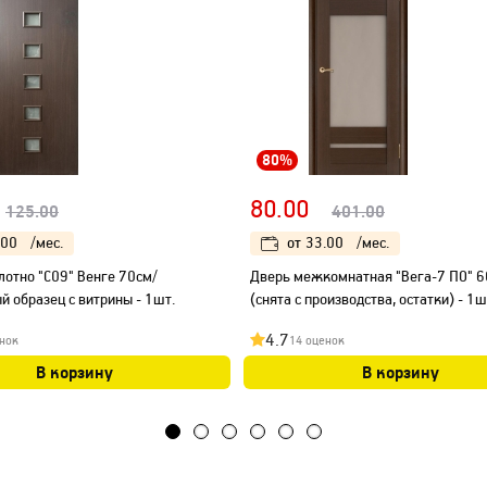
80%
80.00
125.00
401.00
.00
/мес.
от
33.00
/мес.
лотно "С09" Венге 70см/
Дверь межкомнатная "Вега-7 ПО" 6
й образец с витрины - 1шт.
(снята с производства, остатки) - 1ш
4.7
нок
14 оценок
В корзину
В корзину