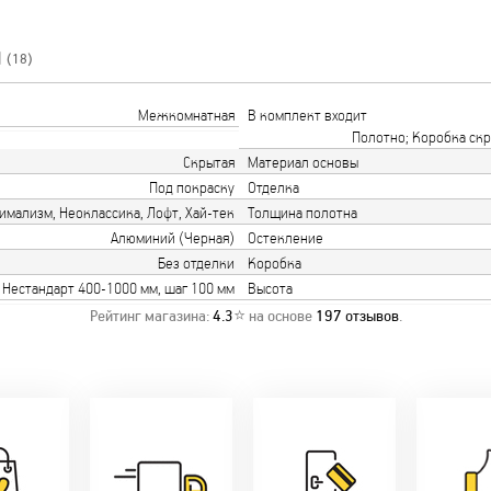
Ы
(18)
Межкомнатная
В комплект входит
Полотно; Коробка скры
Скрытая
Материал основы
Под покраску
Отделка
имализм, Неоклассика, Лофт, Хай-тек
Толщина полотна
Алюминий (Черная)
Остекление
Без отделки
Коробка
, Нестандарт 400-1000 мм, шаг 100 мм
Высота
Рейтинг магазина:
4.3
⭐ на основе
197
отзывов
.
о акции!
Заводская врезка
Товары 
дки:
фурнитуры.
Микс
напря
лам - 2%
Качественный
2-36 мес
фабр
етным -
монтаж дверей,
Предл