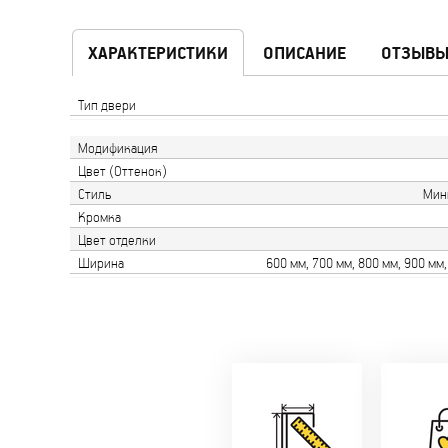
ХАРАКТЕРИСТИКИ
ОПИСАНИЕ
ОТЗЫВ
Тип двери
Модификация
Цвет (Оттенок)
Стиль
Мин
Кромка
Цвет отделки
Ширина
600 мм, 700 мм, 800 мм, 900 мм
Замер бесплатно!
Постоянн
Оперативно!
Ски
День-в-день или
-новосе
на следующий!
-многод