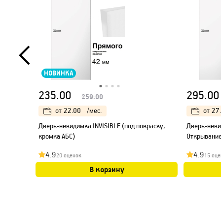
НОВИНКА
235.00
295.00
259.00
от
22.00
/мес.
от
27
Дверь-невидимка INVISIBLE (под покраску,
Дверь-неви
кромка АБС)
Открывание
4.9
4.9
20 оценок
15 оце
В корзину