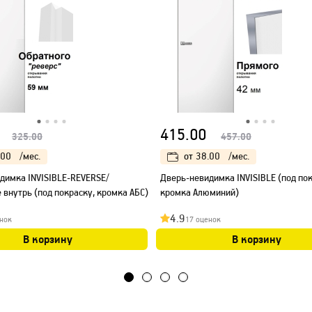
415.00
325.00
457.00
.00
/мес.
от
38.00
/мес.
димка INVISIBLE-REVERSE/
Дверь-невидимка INVISIBLE (под пок
 внутрь (под покраску, кромка АБС)
кромка Алюминий)
4.9
нок
17 оценок
В корзину
В корзину