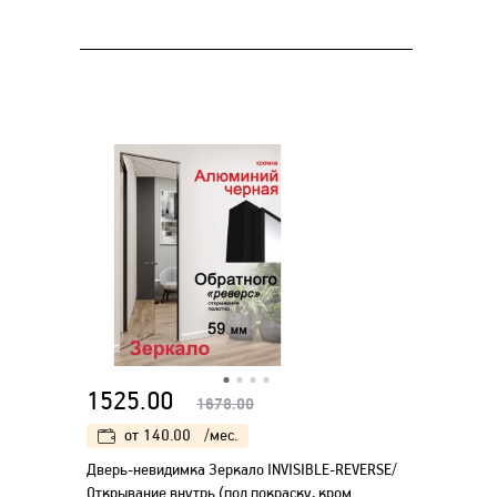
1525.00
1678.00
от
140.00
/мес.
Дверь-невидимка Зеркало INVISIBLE-REVERSE/
Открывание внутрь (под покраску, кром..