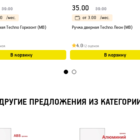
35.00
39.00
39.00
00
/мес.
от
3.00
/мес.
ная Techno Горизонт (МB)
Ручка дверная Techno Леон (МB)
4.0
нок
12 оценок
В корзину
В корзину
ДРУГИЕ ПРЕДЛОЖЕНИЯ ИЗ КАТЕГОРИ