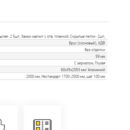
тая- 2.5шт; Замок магнит с отв. планкой; Скрытые петли- 2шт;
Брус (сосновый), ХДФ
Без отделки
59 мм
С зеркалом, Глухая
60х35х2053 мм/ Алюминий
2000 мм, Нестандарт 1700-2500 мм, шаг 100 мм
только
мую с
Идем в ногу с
ики!
самыми
агаем
современным