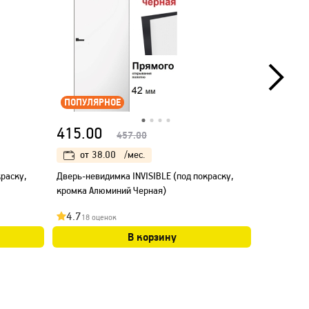
ПОПУЛЯРНОЕ
415.00
470.00
457.00
от
38.00
/мес.
от
43
раску,
Дверь-невидимка INVISIBLE (под покраску,
Дверь-нев
кромка Алюминий Черная)
Открывание
Алюминий 
4.7
4.8
18 оценок
16 оц
В корзину