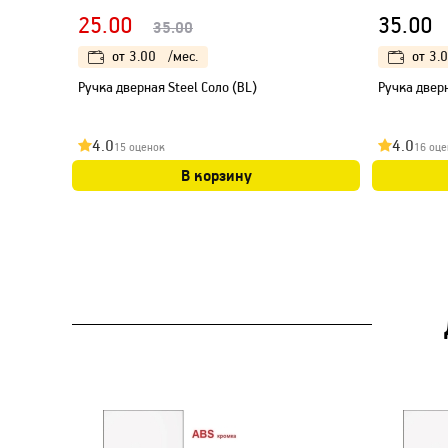
25.00
35.00
35.00
от
3.00
/мес.
от
3.
Ручка дверная Steel Соло (BL)
Ручка двер
4.0
4.0
15 оценок
16 оце
В корзину