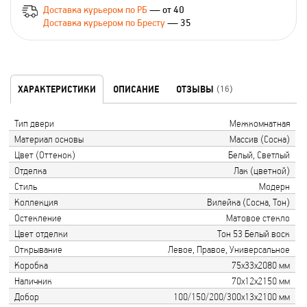
Доставка курьером по РБ
— от 40
Доставка курьером по Бресту
— 35
ХАРАКТЕРИСТИКИ
ОПИСАНИЕ
ОТЗЫВЫ
(16)
Тип двери
Межкомнатная
Материал основы
Массив (Сосна)
Цвет (Оттенок)
Белый, Светлый
Отделка
Лак (цветной)
Стиль
Модерн
Коллекция
Вилейка (Сосна, Тон)
Остекление
Матовое стекло
Цвет отделки
Тон 53 Белый воск
Открывание
Левое, Правое, Универсальное
Коробка
75х33х2080 мм
Наличник
70х12х2150 мм
Добор
100/150/200/300х13х2100 мм