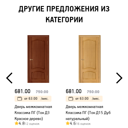
ДРУГИЕ ПРЕДЛОЖЕНИЯ ИЗ
КАТЕГОРИИ
681.00
681.00
585.
750.00
750.00
от
63.00
/мес.
от
63.00
/мес.
Дверь межкомнатная
Дверь межкомнатная
Дверь
Классика ПГ (Тон Д3
Классика ПГ (Тон Д15 Дуб
ДЧ (То
Красное дерево)
натуральный)
масси
4.8
4.6
4.7
12 оценок
16 оценок