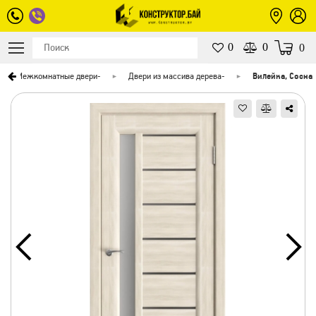
0
0
0
Межкомнатные двери
-
Двери из массива дерева
-
Вилейка, Сосна