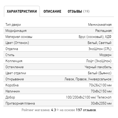
ХАРАКТЕРИСТИКИ
ОПИСАНИЕ
ОТЗЫВЫ
(19)
Тип двери
Межкомнатная
Модификация
Распашная
Материал основы
Брус (сосновый), ХДФ
Цвет (Оттенок)
Белый, Светлый
Отделка
ЭкоШпон (CPL)
Стиль
Модерн
Коллекция
Лофт (ЭкоШпон)
Остекление
Черный лакобель
Цвет отделки
Белый (Бьянко)
Открывание
Левое, Правое, Универсальное
Коробка
70х26х2100 мм
Наличник
70х8х2150 мм
Добор
100/200х8х2100 мм/ Телескоп
Притворная планка
30х8х2050 мм
Рейтинг магазина:
4.3
⭐ на основе
197
отзывов
.