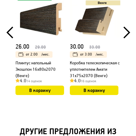
26.00
30.00
18.0
29.00
33.00
от
2.00
/мес.
от
3.00
/мес.
Плинтус напольный
Коробка телескопическая с
Налич
Экошпон 16х80х2070
уплотнителем Амати
Амати
(Венге)
31х75х2070 (Венге)
4.0
4.0
4.0
14 оценок
16 оценок
В корзину
В корзину
ДРУГИЕ ПРЕДЛОЖЕНИЯ ИЗ