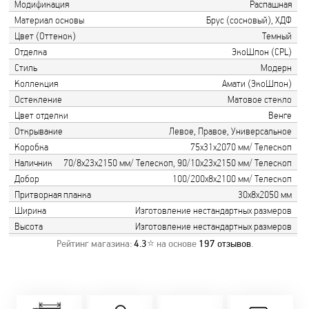
Модификация
Распашная
Материал основы
Брус (сосновый), ХДФ
Цвет (Оттенок)
Темный
Отделка
ЭкоШпон (CPL)
Стиль
Модерн
Коллекция
Амати (ЭкоШпон)
Остекление
Матовое стекло
Цвет отделки
Венге
Открывание
Левое, Правое, Универсальное
Коробка
75х31х2070 мм/ Телескоп
Наличник
70/8х23х2150 мм/ Телескоп, 90/10х23х2150 мм/ Телескоп
Добор
100/200х8х2100 мм/ Телескоп
Притворная планка
30х8х2050 мм
Ширина
Изготовление нестандартных размеров
Высота
Изготовление нестандартных размеров
Рейтинг магазина:
4.3
⭐ на основе
197
отзывов
.
Замер бесплатно!
Постоянно акции!
Заводская врезка