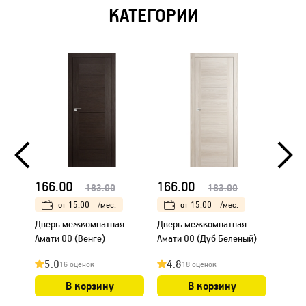
КАТЕГОРИИ
166.00
166.00
166.
183.00
183.00
от
15.00
/мес.
от
15.00
/мес.
Дверь межкомнатная
Дверь межкомнатная
Дверь
Амати 00 (Венге)
Амати 00 (Дуб Беленый)
Амати
5.0
4.8
4.8
16 оценок
18 оценок
В корзину
В корзину