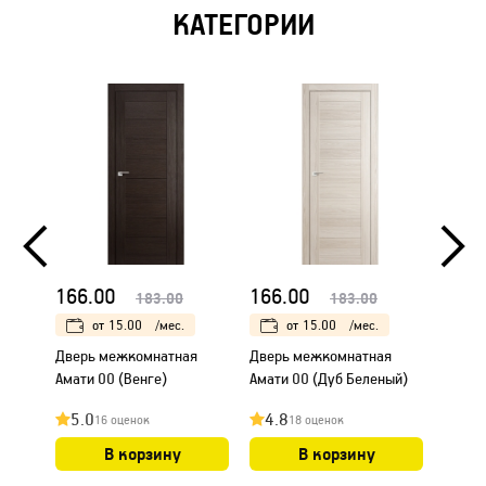
КАТЕГОРИИ
166.00
166.00
166.
183.00
183.00
от
15.00
/мес.
от
15.00
/мес.
Дверь межкомнатная
Дверь межкомнатная
Дверь
Амати 00 (Венге)
Амати 00 (Дуб Беленый)
Амати
5.0
4.8
4.8
16 оценок
18 оценок
В корзину
В корзину