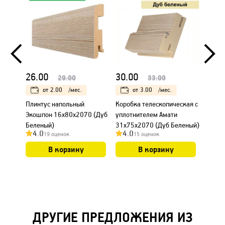
26.00
30.00
18.0
29.00
33.00
от
2.00
/мес.
от
3.00
/мес.
Плинтус напольный
Коробка телескопическая с
Налич
Экошпон 16х80х2070 (Дуб
уплотнителем Амати
Амати
Беленый)
31х75х2070 (Дуб Беленый)
Белен
4.0
4.0
4.0
19 оценок
15 оценок
В корзину
В корзину
ДРУГИЕ ПРЕДЛОЖЕНИЯ ИЗ