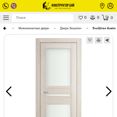
0
0
0
верей
-
Межкомнатные двери
-
Двери Экошпон
-
ЭкоШпон Амати