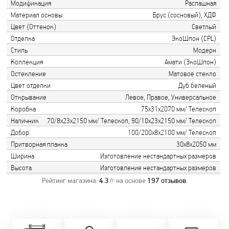
Модификация
Распашная
Материал основы
Брус (сосновый), ХДФ
Цвет (Оттенок)
Светлый
Отделка
ЭкоШпон (CPL)
Стиль
Модерн
Коллекция
Амати (ЭкоШпон)
Остекление
Матовое стекло
Цвет отделки
Дуб беленый
Открывание
Левое, Правое, Универсальное
Коробка
75х31х2070 мм/ Телескоп
Наличник
70/8х23х2150 мм/ Телескоп, 90/10х23х2150 мм/ Телескоп
Добор
100/200х8х2100 мм/ Телескоп
Притворная планка
30х8х2050 мм
Ширина
Изготовление нестандартных размеров
Высота
Изготовление нестандартных размеров
Рейтинг магазина:
4.3
⭐ на основе
197
отзывов
.
Замер бесплатно!
Постоянно акции!
Заводская врезка