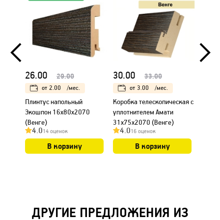
26.00
30.00
18.0
29.00
33.00
от
2.00
/мес.
от
3.00
/мес.
Плинтус напольный
Коробка телескопическая с
Налич
Экошпон 16х80х2070
уплотнителем Амати
Амати
(Венге)
31х75х2070 (Венге)
4.0
4.0
4.0
14 оценок
16 оценок
В корзину
В корзину
ДРУГИЕ ПРЕДЛОЖЕНИЯ ИЗ