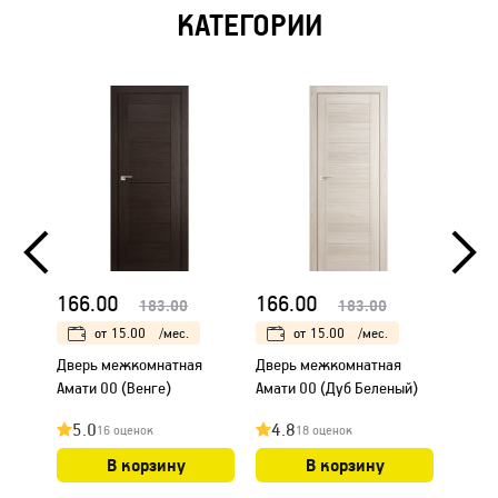
КАТЕГОРИИ
166.00
166.00
166.
183.00
183.00
от
15.00
/мес.
от
15.00
/мес.
Дверь межкомнатная
Дверь межкомнатная
Дверь
Амати 00 (Венге)
Амати 00 (Дуб Беленый)
Амати
5.0
4.8
4.8
16 оценок
18 оценок
В корзину
В корзину