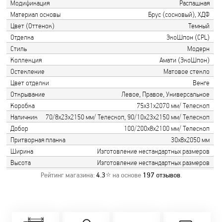
Модификация
Распашная
Материал основы
Брус (сосновый), ХДФ
Цвет (Оттенок)
Темный
Отделка
ЭкоШпон (CPL)
Стиль
Модерн
Коллекция
Амати (ЭкоШпон)
Остекление
Матовое стекло
Цвет отделки
Венге
Открывание
Левое, Правое, Универсальное
Коробка
75х31х2070 мм/ Телескоп
Наличник
70/8х23х2150 мм/ Телескоп, 90/10х23х2150 мм/ Телескоп
Добор
100/200х8х2100 мм/ Телескоп
Притворная планка
30х8х2050 мм
Ширина
Изготовление нестандартных размеров
Высота
Изготовление нестандартных размеров
Рейтинг магазина:
4.3
⭐ на основе
197
отзывов
.
Замер бесплатно!
Постоянно акции!
Заводская врезка