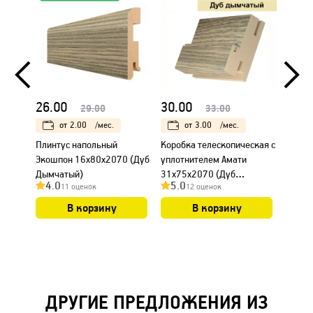
26.00
30.00
23.0
29.00
33.00
от
2.00
/мес.
от
3.00
/мес.
Плинтус напольный
Коробка телескопическая с
Налич
Экошпон 16х80х2070 (Дуб
уплотнителем Амати
Амати
Дымчатый)
31х75х2070 (Дуб
Дымча
4.0
5.0
4.0
11 оценок
12 оценок
Дымчатый)
В корзину
В корзину
ДРУГИЕ ПРЕДЛОЖЕНИЯ ИЗ