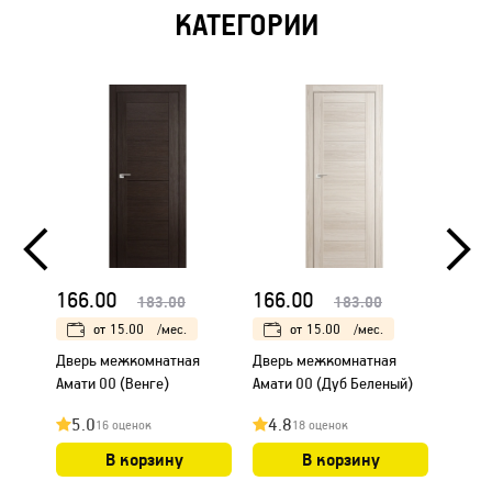
КАТЕГОРИИ
166.00
166.00
166.
183.00
183.00
от
15.00
/мес.
от
15.00
/мес.
Дверь межкомнатная
Дверь межкомнатная
Дверь
Амати 00 (Венге)
Амати 00 (Дуб Беленый)
Амати
5.0
4.8
4.8
16 оценок
18 оценок
В корзину
В корзину