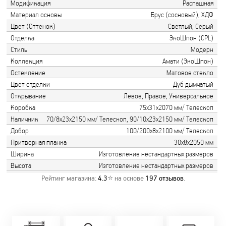
Модификация
Распашная
Материал основы
Брус (сосновый), ХДФ
Цвет (Оттенок)
Светлый, Серый
Отделка
ЭкоШпон (CPL)
Стиль
Модерн
Коллекция
Амати (ЭкоШпон)
Остекление
Матовое стекло
Цвет отделки
Дуб дымчатый
Открывание
Левое, Правое, Универсальное
Коробка
75х31х2070 мм/ Телескоп
Наличник
70/8х23х2150 мм/ Телескоп, 90/10х23х2150 мм/ Телескоп
Добор
100/200х8х2100 мм/ Телескоп
Притворная планка
30х8х2050 мм
Ширина
Изготовление нестандартных размеров
Высота
Изготовление нестандартных размеров
Рейтинг магазина:
4.3
⭐ на основе
197
отзывов
.
Замер бесплатно!
Постоянно акции!
Заводская врезка