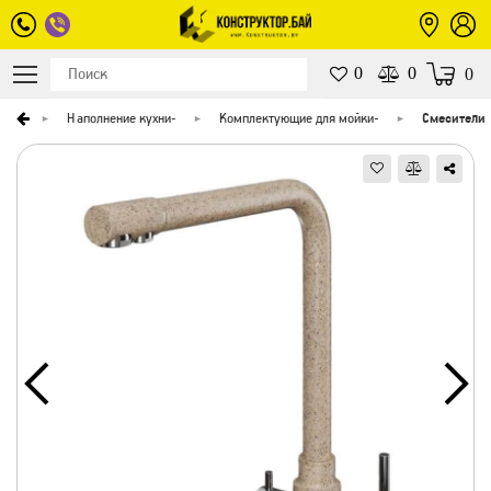
0
0
0
вная
Наполнение кухни
-
Комплектующие для мойки
-
Смесители