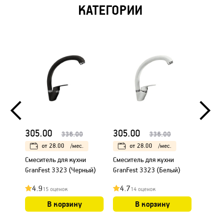
КАТЕГОРИИ
305.00
305.00
286.
336.00
336.00
от
28.00
/мес.
от
28.00
/мес.
Смеситель для кухни
Смеситель для кухни
Смеси
GranFest 3323 (Черный)
GranFest 3323 (Белый)
Paulm
(Хром
4.9
4.7
4.7
15 оценок
14 оценок
В корзину
В корзину