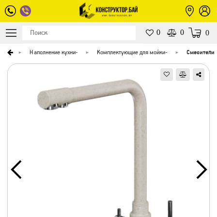
0
0
0
вная
Наполнение кухни
-
Комплектующие для мойки
-
Смесители