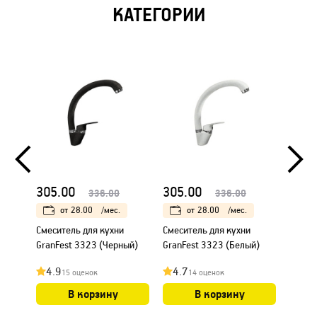
КАТЕГОРИИ
305.00
305.00
286.
336.00
336.00
от
28.00
/мес.
от
28.00
/мес.
Смеситель для кухни
Смеситель для кухни
Смеси
GranFest 3323 (Черный)
GranFest 3323 (Белый)
Paulm
(Хром
4.9
4.7
4.7
15 оценок
14 оценок
В корзину
В корзину