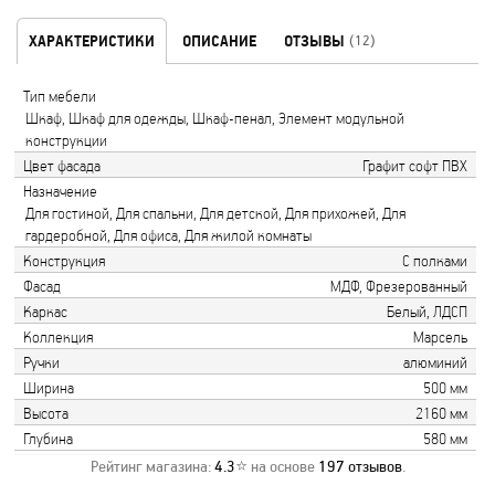
ХАРАКТЕРИСТИКИ
ОПИСАНИЕ
ОТЗЫВЫ
(12)
Тип мебели
Шкаф, Шкаф для одежды, Шкаф-пенал, Элемент модульной
конструкции
Цвет фасада
Графит софт ПВХ
Назначение
Для гостиной, Для спальни, Для детской, Для прихожей, Для
гардеробной, Для офиса, Для жилой комнаты
Конструкция
С полками
Фасад
МДФ, Фрезерованный
Каркас
Белый, ЛДСП
Коллекция
Марсель
Ручки
алюминий
Ширина
500 мм
Высота
2160 мм
Глубина
580 мм
Рейтинг магазина:
4.3
⭐ на основе
197
отзывов
.