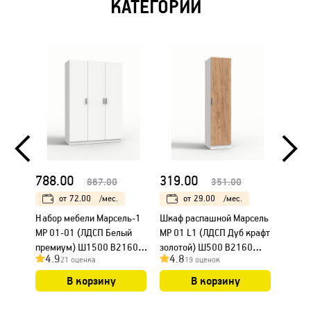
КАТЕГОРИИ
788.00
319.00
424.
867.00
351.00
от
72.00
/мес.
от
29.00
/мес.
Набор мебели Марсель-1
Шкаф распашной Марсель
Шкаф 
МР 01-01 (ЛДСП Белый
МР 01 L1 (ЛДСП Дуб крафт
МР 01
премиум) Ш1500 В2160
золотой) Ш500 В2160
золот
4.9
4.8
4.9
21 оценка
19 оценок
Г580
Г580
Г580
В корзину
В корзину