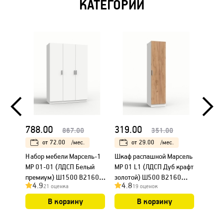
КАТЕГОРИИ
788.00
319.00
424.
867.00
351.00
от
72.00
/мес.
от
29.00
/мес.
Набор мебели Марсель-1
Шкаф распашной Марсель
Шкаф 
МР 01-01 (ЛДСП Белый
МР 01 L1 (ЛДСП Дуб крафт
МР 01
премиум) Ш1500 В2160
золотой) Ш500 В2160
золот
4.9
4.8
4.9
21 оценка
19 оценок
Г580
Г580
Г580
В корзину
В корзину