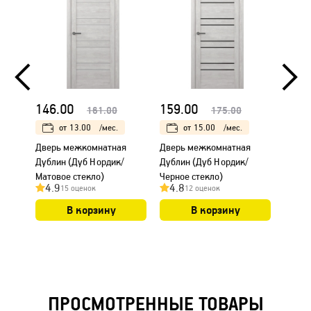
146.00
159.00
159.
161.00
175.00
от
13.00
/мес.
от
15.00
/мес.
Дверь межкомнатная
Дверь межкомнатная
Дверь
Дублин (Дуб Нордик/
Дублин (Дуб Нордик/
Дубли
Матовое стекло)
Черное стекло)
Белый
4.9
4.8
4.9
15 оценок
12 оценок
В корзину
В корзину
ПРОСМОТРЕННЫЕ ТОВАРЫ