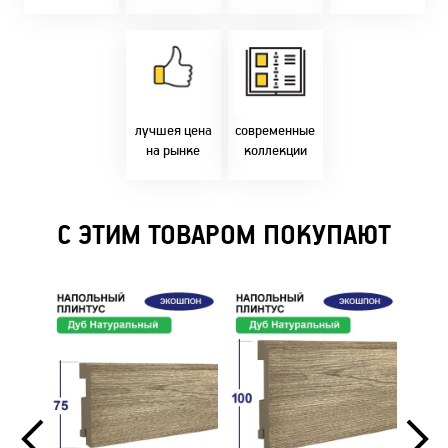
время!
Товары только
напрямую с
Идем в ногу с
фабрики!
самыми
Предлагаем только
современным
лучшие цены в
стилями и
Бресте!
дизайнерскими
решениями!
лучшея цена
современные
на рынке
коллекции
С ЭТИМ ТОВАРОМ ПОКУПАЮТ