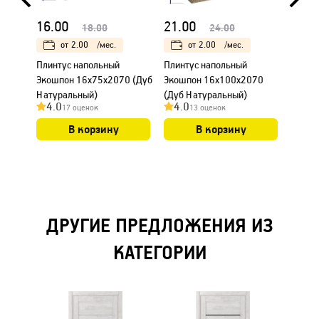
16.00
21.00
24.0
18.00
24.00
от
2.00
/мес.
от
2.00
/мес.
Плинтус напольный
Плинтус напольный
Короб
Экошпон 16х75х2070 (Дуб
Экошпон 16х100х2070
уплот
Натуральный)
(Дуб Натуральный)
28х70
4.0
4.0
5.0
17 оценок
13 оценок
Натур
В корзину
В корзину
ДРУГИЕ ПРЕДЛОЖЕНИЯ ИЗ
КАТЕГОРИИ