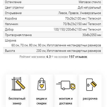
Остекление
Матовое стекло
Цвет отделки
Дуб натуральный
Открывание
Левое, Правое, Универсальное
Коробка
70х26х2100 мм / Телескоп
Наличник
70/8х23х2150 мм/ Телескоп
Добор
100/150/200х8х2100 мм/ Телескоп
Притворная планка
30х8х2050 мм
Ширина
60 см, 70 см, 80 см, 90 см, Изготовление нестандартных размеров
Высота
200 см, Изготовление нестандартных размеров
Рейтинг магазина:
4.3
⭐ на основе
197
отзывов
.
Замер бесплатно!
Постоянно акции!
Заводская врезка
Оперативно!
Скидки:
фурнитуры.
Микс
День-в-день или
-новоселам - 2%
Качественный
2-36 мес
на следующий!
-многодетным -
монтаж дверей,
заказать по
2%
окон и мебели.
Магнит-5 мес.
т. +375 29 833-
-при оплате
Доставка по всей
Халва - 2 мес.
10-40, (Viber)
наличными - 10%
Беларуси.
Смарт - 4 мес.
бесплатный
акции и
монтаж и
рассрочка
Оперативно!
FUN - 4 мес.
замер
скидки
доставка
В удобное для Вас
Покупок - 4 мес.