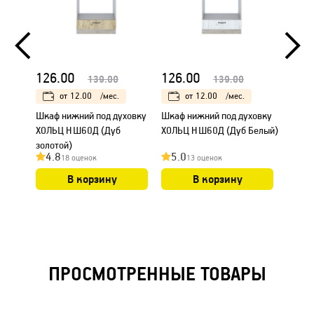
126.00
126.00
126.
139.00
139.00
от
12.00
/мес.
от
12.00
/мес.
Шкаф нижний под духовку
Шкаф нижний под духовку
Шкаф 
ХОЛЬЦ НШ60Д (Дуб
ХОЛЬЦ НШ60Д (Дуб Белый)
ХОЛЬЦ
золотой)
4.8
5.0
4.7
18 оценок
13 оценок
В корзину
В корзину
ПРОСМОТРЕННЫЕ ТОВАРЫ