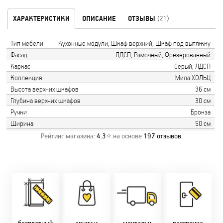
ХАРАКТЕРИСТИКИ
ОПИСАНИЕ
ОТЗЫВЫ
(21)
Тип мебели
Кухонные модули, Шкаф верхний, Шкаф под вытяжку
Фасад
ЛДСП, Рамочный, Фрезерованный
Каркас
Серый, ЛДСП
Коллекция
Мила ХОЛЬЦ
Высота верхних шкафов
36 см
Глубина верхних шкафов
30 см
Ручки
Бронза
Ширина
50 см
Рейтинг магазина:
4.3
⭐ на основе
197
отзывов
.
Замер бесплатно!
Постоянно акции!
Заводская врезка
Оперативно!
Скидки:
фурнитуры.
Микс
День-в-день или
-новоселам - 2%
Качественный
2-36 мес
на следующий!
-многодетным -
монтаж дверей,
заказать по
2%
окон и мебели.
Магнит-5 мес.
т. +375 29 833-
-при оплате
Доставка по всей
Халва - 2 мес.
10-40, (Viber)
наличными - 10%
Беларуси.
Смарт - 4 мес.