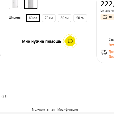
222
Цена за п
от
Ширина:
60 см
70 см
80 см
90 см
Сам
Мне нужна помощь
Реж
Дос
Дос
Ы
(21)
Межкомнатная
Модификация