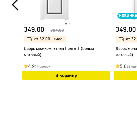
НОВИНК
349.00
349.00
384.00
от
32.00
/мес.
от
32
Дверь межкомнатная Прага-1 (Белый
Дверь межк
матовый)
матовый)
4.9
5.0
17 оценок
22 оце
В корзину