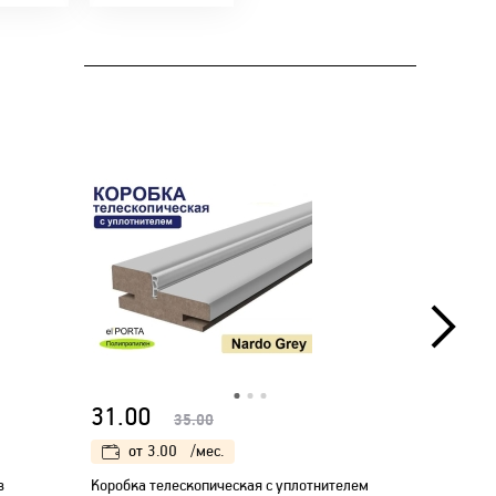
31.00
24.00
35.00
от
3.00
/мес.
от
2.
в
Коробка телескопическая с уплотнителем
Наличник 