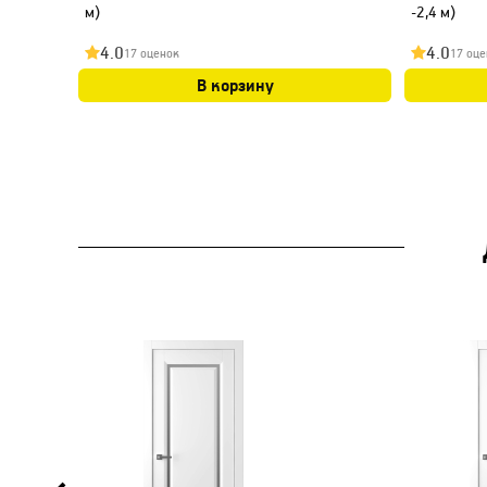
м)
-2,4 м)
4.0
4.0
17 оценок
17 оце
В корзину