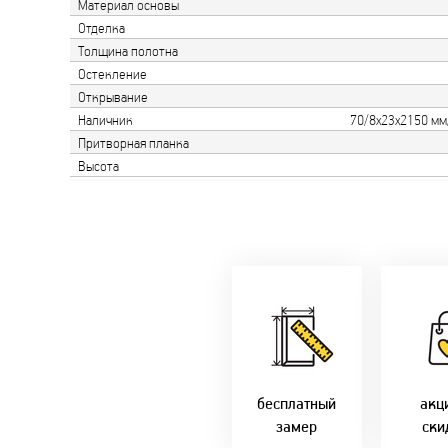
Материал основы
Отделка
Толщина полотна
Остекление
Открывание
Наличник
70/8х23х2150 мм
Притворная планка
Высота
Замер бесплатно!
Постоянн
Оперативно!
Ски
День-в-день или
-новосе
на следующий!
-многод
заказать по
2
т. +375 29 833-
-при 
10-40, (Viber)
наличны
бесплатный
акц
замер
ски