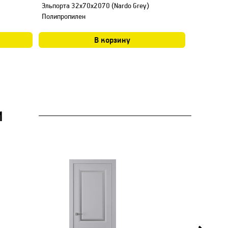
Эльпорта 32х70х2070 (Nardo Grey)
100х8х218
Полипропилен
В корзину
И