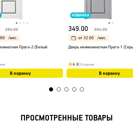
А
НОВИНКА
349.00
384.00
384.00
.00
/мес.
от
32.00
/мес.
омнатная Прага-2 (Белый
Дверь межкомнатная Прага-1 (Сер
4.8
нки
19 оценок
В корзину
В корзину
ПРОСМОТРЕННЫЕ ТОВАРЫ