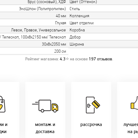
Брус (сосновый), ХДФ
Цвет (Оттенок)
ЭкоШпон (Полипропилен)
Стиль
40 мм
Коллекция
Глухая
Цвет отделки
Левое, Правое, Универсальное
Коробка
/ Телескоп, 100х8х2150 мм/ Телескоп
Добор
30х8х2050 мм
Ширина
200 см
Рейтинг магазина:
4.3
⭐ на основе
197
отзывов
.
о акции!
Заводская врезка
Товары 
дки:
фурнитуры.
Микс
напря
лам - 2%
Качественный
2-36 мес
фабр
етным -
монтаж дверей,
Предл
%
окон и мебели.
Магнит-5 мес.
только 
оплате
Доставка по всей
Халва - 2 мес.
цены в 
ми - 10%
Беларуси.
Смарт - 4 мес.
ии и
монтаж и
рассрочка
лучше
Оперативно!
FUN - 4 мес.
дки
доставка
на р
В удобное для Вас
Покупок - 4 мес.