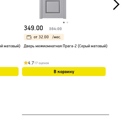
НОВИНК
349.00
348.00
384.00
от
32.00
/мес.
от
32
ый матовый)
Дверь межкомнатная Прага-2 (Серый матовый)
Дверь межк
кромка Ал
4.7
4.9
17 оценок
22 оц
В корзину