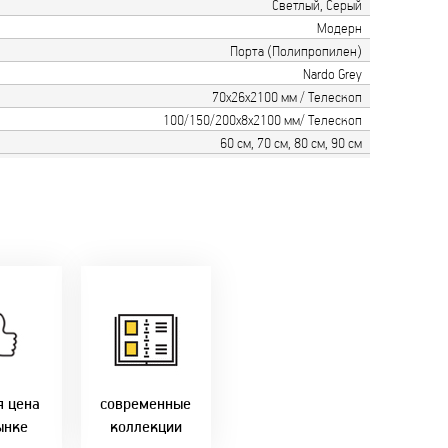
Светлый, Серый
Модерн
Порта (Полипропилен)
Nardo Grey
70х26х2100 мм / Телескоп
100/150/200х8х2100 мм/ Телескоп
60 см, 70 см, 80 см, 90 см
только
мую с
Идем в ногу с
ики!
самыми
агаем
современным
лучшие
стилями и
Бресте!
дизайнерскими
решениями!
я цена
современные
ынке
коллекции