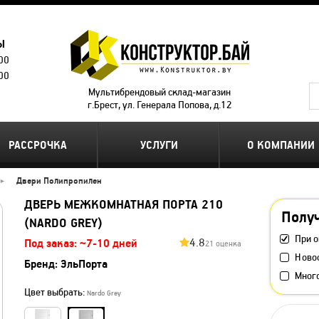
Ы
.00
.00
Мультибрендовый склад-магазин
г.Брест, ул. Генерала Попова, д.12
РАССРОЧКА
УСЛУГИ
О КОМПАНИИ
Двери Полипропилен
ДВЕРЬ МЕЖКОМНАТНАЯ ПОРТА 210
Получ
(NARDO GREY)
При о
4.8
Под заказ: ~7-10 дней
21 оценка
Ново
Бренд:
ЭльПорта
Мног
Цвет выбрать:
Nardo Grey