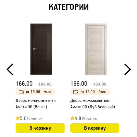
КАТЕГОРИИ
166.00
166.00
166.
183.00
183.00
от
15.00
/мес.
от
15.00
/мес.
Дверь межкомнатная
Дверь межкомнатная
Дверь
Амати 00 (Венге)
Амати 00 (Дуб Беленый)
Амати
5.0
4.8
4.8
16 оценок
18 оценок
В корзину
В корзину