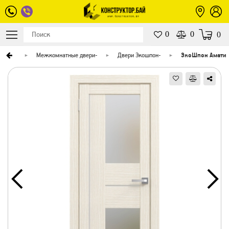
0
0
0
верей
-
Межкомнатные двери
-
Двери Экошпон
-
ЭкоШпон Амати