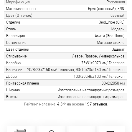
Модификация
Распашная
Материал основы
Брус (сосновый), ХДФ
Цвет (Оттенок)
Светлый
Отделка
ЭкоШпон (CPL)
Стиль
Модерн
Коллекция
Амати (ЭкоШпон)
Остекление
Матовое стекло
Цвет отделки
Эшвайт
Открывание
Левое, Правое, Универсальное
Коробка
75х31х2070 мм/ Телескоп
Наличник
70/8х23х2150 мм/ Телескоп, 90/10х23х2150 мм/ Телескоп
Добор
100/200х8х2100 мм/ Телескоп
Притворная планка
30х8х2050 мм
Ширина
Изготовление нестандартных размеров
Высота
Изготовление нестандартных размеров
Рейтинг магазина:
4.3
⭐ на основе
197
отзывов
.
Замер бесплатно!
Постоянно акции!
Заводская врезка