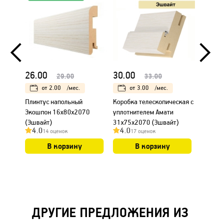
26.00
30.00
18.0
29.00
33.00
от
2.00
/мес.
от
3.00
/мес.
Плинтус напольный
Коробка телескопическая с
Налич
Экошпон 16х80х2070
уплотнителем Амати
Амати
(Эшвайт)
31х75х2070 (Эшвайт)
4.0
4.0
4.0
14 оценок
17 оценок
В корзину
В корзину
ДРУГИЕ ПРЕДЛОЖЕНИЯ ИЗ