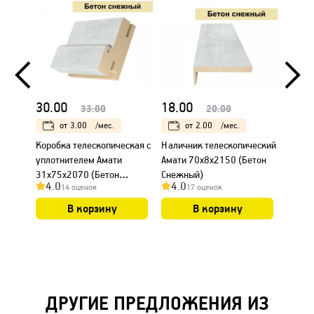
30.00
18.00
23.0
33.00
20.00
от
3.00
/мес.
от
2.00
/мес.
Коробка телескопическая с
Наличник телескопический
Налич
уплотнителем Амати
Амати 70х8х2150 (Бетон
Амати
31х75х2070 (Бетон
Снежный)
Снежн
4.0
4.0
4.0
14 оценок
17 оценок
Снежный)
В корзину
В корзину
ДРУГИЕ ПРЕДЛОЖЕНИЯ ИЗ