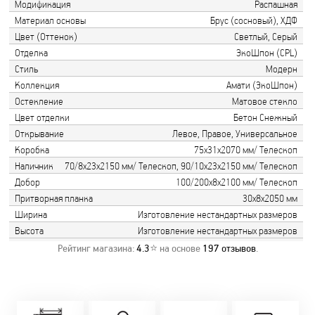
Модификация
Распашная
Материал основы
Брус (сосновый), ХДФ
Цвет (Оттенок)
Светлый, Серый
Отделка
ЭкоШпон (CPL)
Стиль
Модерн
Коллекция
Амати (ЭкоШпон)
Остекление
Матовое стекло
Цвет отделки
Бетон Снежный
Открывание
Левое, Правое, Универсальное
Коробка
75х31х2070 мм/ Телескоп
Наличник
70/8х23х2150 мм/ Телескоп, 90/10х23х2150 мм/ Телескоп
Добор
100/200х8х2100 мм/ Телескоп
Притворная планка
30х8х2050 мм
Ширина
Изготовление нестандартных размеров
Высота
Изготовление нестандартных размеров
Рейтинг магазина:
4.3
⭐ на основе
197
отзывов
.
Замер бесплатно!
Постоянно акции!
Заводская врезка