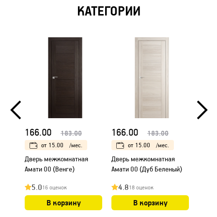
КАТЕГОРИИ
166.00
166.00
166.
183.00
183.00
от
15.00
/мес.
от
15.00
/мес.
Дверь межкомнатная
Дверь межкомнатная
Дверь
Амати 00 (Венге)
Амати 00 (Дуб Беленый)
Амати
5.0
4.8
4.8
16 оценок
18 оценок
В корзину
В корзину