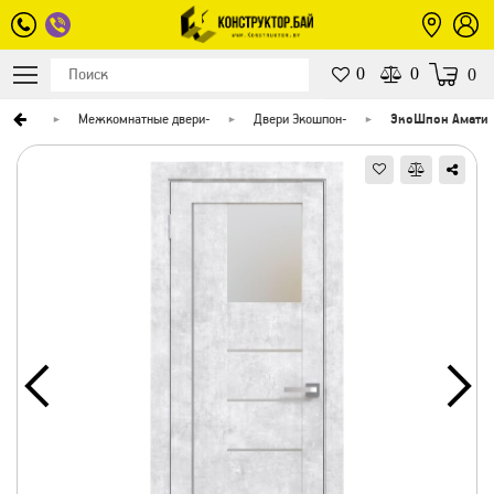
0
0
0
верей
-
Межкомнатные двери
-
Двери Экошпон
-
ЭкоШпон Амати