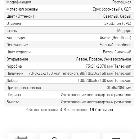
Модификация
Распашная
Материал основы
Брус (сосновый), ХДФ
Цвет (Оттенок)
Светлый, Серый
Отделка
ЭкоШпон (CPL)
Стиль
Модерн
Коллекция
Амати (ЭкоШпон)
Остекление
Черный лакобель
Цвет отделки
Бетон Снежный
Открывание
Левое, Правое, Универсальное
Коробка
75х31х2070 мм/ Телескоп
Наличник
70/8х23х2150 мм/ Телескоп, 90/10х23х2150 мм/ Телескоп
Добор
100/200х8х2100 мм/ Телескоп
Притворная планка
30х8х2050 мм
Ширина
Изготовление нестандартных размеров
Высота
Изготовление нестандартных размеров
Рейтинг магазина:
4.3
⭐ на основе
197
отзывов
.
Замер бесплатно!
Постоянно акции!
Заводская врезка