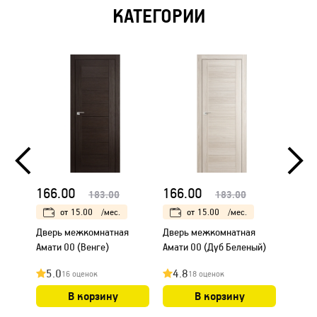
КАТЕГОРИИ
166.00
166.00
166.
183.00
183.00
от
15.00
/мес.
от
15.00
/мес.
Дверь межкомнатная
Дверь межкомнатная
Дверь
Амати 00 (Венге)
Амати 00 (Дуб Беленый)
Амати
5.0
4.8
4.8
16 оценок
18 оценок
В корзину
В корзину