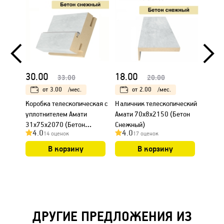
30.00
18.00
23.0
33.00
20.00
от
3.00
/мес.
от
2.00
/мес.
Коробка телескопическая с
Наличник телескопический
Налич
уплотнителем Амати
Амати 70х8х2150 (Бетон
Амати
31х75х2070 (Бетон
Снежный)
Снежн
4.0
4.0
4.0
14 оценок
17 оценок
Снежный)
В корзину
В корзину
ДРУГИЕ ПРЕДЛОЖЕНИЯ ИЗ