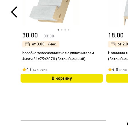
30.00
18.00
33.00
от
3.00
/мес.
от
2.
Коробка телескопическая с уплотнителем
Наличник т
Амати 31х75х2070 (Бетон Снежный)
(Бетон Сне
4.0
4.0
14 оценок
17 оце
В корзину