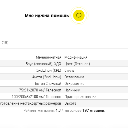
Мне нужна помощь
Ы
(19)
Межкомнатная
Модификация
Брус (сосновый), ХДФ
Цвет (Оттенок)
ЭкоШпон (CPL)
Стиль
Амати (ЭкоШпон)
Остекление
Бетон Снежный
Открывание
75х31х2070 мм/ Телескоп
Наличник
100/200х8х2100 мм/ Телескоп
Притворная планка
готовление нестандартных размеров
Высота
Рейтинг магазина:
4.3
⭐ на основе
197
отзывов
.