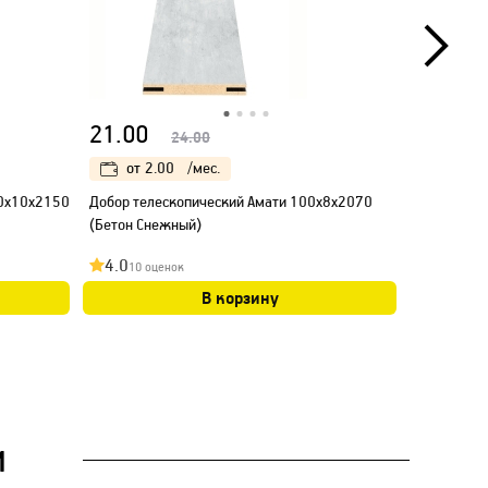
21.00
36.00
24.00
от
2.00
/мес.
от
3.
90х10х2150
Добор телескопический Амати 100х8х2070
Добор тел
(Бетон Снежный)
(Бетон Сн
4.0
4.0
10 оценок
19 оц
В корзину
И