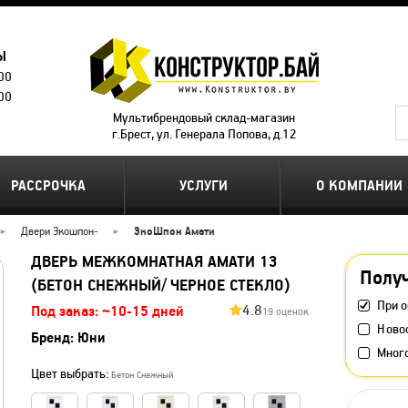
Ы
.00
.00
Мультибрендовый склад-магазин
г.Брест, ул. Генерала Попова, д.12
РАССРОЧКА
УСЛУГИ
О КОМПАНИИ
Двери Экошпон
-
ЭкоШпон Амати
ДВЕРЬ МЕЖКОМНАТНАЯ АМАТИ 13
Получ
(БЕТОН СНЕЖНЫЙ/ ЧЕРНОЕ СТЕКЛО)
При о
4.8
Под заказ: ~10-15 дней
19 оценок
Ново
Бренд:
Юни
Мног
Цвет выбрать:
Бетон Снежный