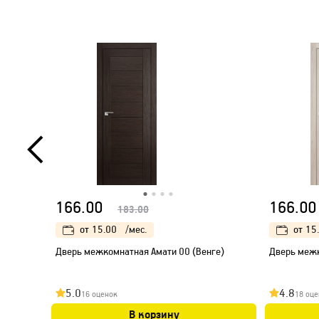
166.00
166.00
183.00
от
15.00
/мес.
от
15
Дверь межкомнатная Амати 00 (Венге)
Дверь межк
5.0
4.8
16 оценок
18 оце
В корзину