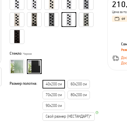
210
Цена за п
от
Сам
Реж
Стекло:
Черное
Дос
Дос
Размер полотна:
40х200 см
60х200 см
70х200 см
80х200 см
90х200 см
Свой размер (НЕСТАНДАРТ)*