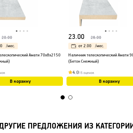
23.00
20.00
26.00
00
/мес.
от
2.00
/мес.
елескопический Амати 70х8х2150
Наличник телескопический Амати 
жный)
(Бетон Снежный)
4.0
нок
15 оценок
В корзину
В корзину
ДРУГИЕ ПРЕДЛОЖЕНИЯ ИЗ КАТЕГОРИ