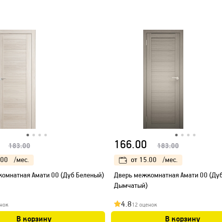
166.00
183.00
183.00
.00
/мес.
от
15.00
/мес.
омнатная Амати 00 (Дуб Беленый)
Дверь межкомнатная Амати 00 (Ду
Дымчатый)
4.8
нок
12 оценок
В корзину
В корзину