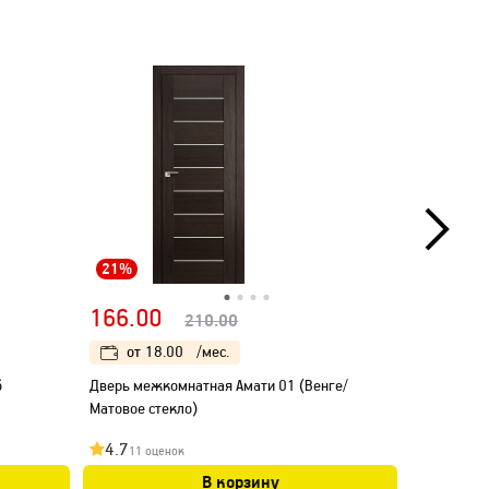
21%
21%
166.00
166.00
210.00
от
18.00
/мес.
от
18
б
Дверь межкомнатная Амати 01 (Венге/
Дверь меж
Матовое стекло)
Матовое ст
4.7
4.8
11 оценок
16 оц
В корзину