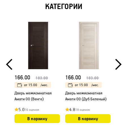
КАТЕГОРИИ
166.00
166.00
166.
183.00
183.00
от
15.00
/мес.
от
15.00
/мес.
Дверь межкомнатная
Дверь межкомнатная
Дверь
Амати 00 (Венге)
Амати 00 (Дуб Беленый)
Амати
5.0
4.8
4.8
16 оценок
18 оценок
В корзину
В корзину