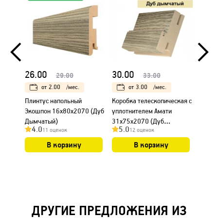
26.00
30.00
23.0
29.00
33.00
от
2.00
/мес.
от
3.00
/мес.
Плинтус напольный
Коробка телескопическая с
Налич
Экошпон 16х80х2070 (Дуб
уплотнителем Амати
Амати
Дымчатый)
31х75х2070 (Дуб
Дымча
4.0
5.0
4.0
11 оценок
12 оценок
Дымчатый)
В корзину
В корзину
ДРУГИЕ ПРЕДЛОЖЕНИЯ ИЗ