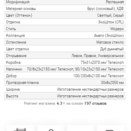
Модификация
Распашная
Материал основы
Брус (сосновый), ХДФ
Цвет (Оттенок)
Светлый, Серый
Отделка
ЭкоШпон (CPL)
Стиль
Модерн
Коллекция
Амати (ЭкоШпон)
Остекление
Матовое стекло
Цвет отделки
Дуб дымчатый
Открывание
Левое, Правое, Универсальное
Коробка
75х31х2070 мм/ Телескоп
Наличник
70/8х23х2150 мм/ Телескоп, 90/10х23х2150 мм/ Телескоп
Добор
100/200х8х2100 мм/ Телескоп
Притворная планка
30х8х2050 мм
Ширина
Изготовление нестандартных размеров
Высота
Изготовление нестандартных размеров
Рейтинг магазина:
4.3
⭐ на основе
197
отзывов
.
Замер бесплатно!
Постоянно акции!
Заводская врезка