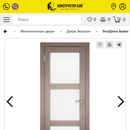
0
0
0
верей
-
Межкомнатные двери
-
Двери Экошпон
-
ЭкоШпон Амати