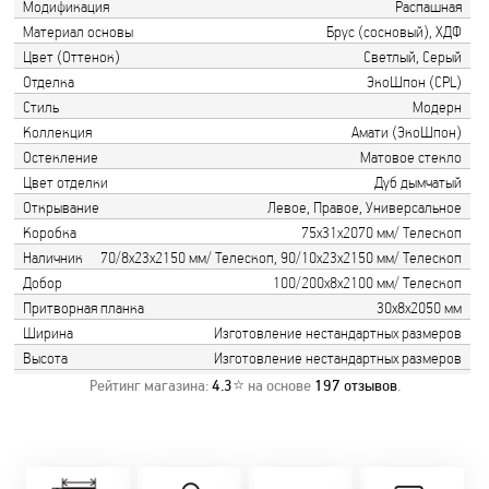
Модификация
Распашная
Материал основы
Брус (сосновый), ХДФ
Цвет (Оттенок)
Светлый, Серый
Отделка
ЭкоШпон (CPL)
Стиль
Модерн
Коллекция
Амати (ЭкоШпон)
Остекление
Матовое стекло
Цвет отделки
Дуб дымчатый
Открывание
Левое, Правое, Универсальное
Коробка
75х31х2070 мм/ Телескоп
Наличник
70/8х23х2150 мм/ Телескоп, 90/10х23х2150 мм/ Телескоп
Добор
100/200х8х2100 мм/ Телескоп
Притворная планка
30х8х2050 мм
Ширина
Изготовление нестандартных размеров
Высота
Изготовление нестандартных размеров
Рейтинг магазина:
4.3
⭐ на основе
197
отзывов
.
Замер бесплатно!
Постоянно акции!
Заводская врезка