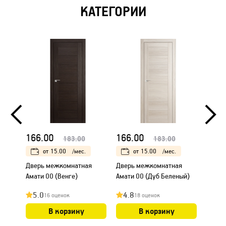
КАТЕГОРИИ
166.00
166.00
166.
183.00
183.00
от
15.00
/мес.
от
15.00
/мес.
Дверь межкомнатная
Дверь межкомнатная
Дверь
Амати 00 (Венге)
Амати 00 (Дуб Беленый)
Амати
5.0
4.8
4.8
16 оценок
18 оценок
В корзину
В корзину