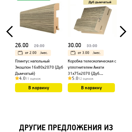
26.00
30.00
23.0
29.00
33.00
от
2.00
/мес.
от
3.00
/мес.
Плинтус напольный
Коробка телескопическая с
Налич
Экошпон 16х80х2070 (Дуб
уплотнителем Амати
Амати
Дымчатый)
31х75х2070 (Дуб
Дымча
4.0
5.0
4.0
11 оценок
12 оценок
Дымчатый)
В корзину
В корзину
ДРУГИЕ ПРЕДЛОЖЕНИЯ ИЗ