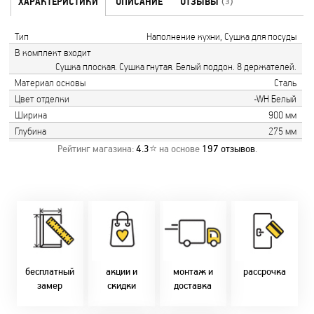
ХАРАКТЕРИСТИКИ
ОПИСАНИЕ
ОТЗЫВЫ
(3)
Тип
Наполнение кухни, Сушка для посуды
В комплект входит
Сушка плоская. Сушка гнутая. Белый поддон. 8 держателей.
Материал основы
Сталь
Цвет отделки
-WH Белый
Ширина
900 мм
Глубина
275 мм
Рейтинг магазина:
4.3
⭐ на основе
197
отзывов
.
Замер бесплатно!
Постоянно акции!
Заводская врезка
Оперативно!
Скидки:
фурнитуры.
Микс
День-в-день или
-новоселам - 2%
Качественный
2-36 мес
на следующий!
-многодетным -
монтаж дверей,
заказать по
2%
окон и мебели.
Магнит-5 мес.
т. +375 29 833-
-при оплате
Доставка по всей
Халва - 2 мес.
10-40, (Viber)
наличными - 10%
Беларуси.
Смарт - 4 мес.
бесплатный
акции и
монтаж и
рассрочка
Оперативно!
FUN - 4 мес.
замер
скидки
доставка
В удобное для Вас
Покупок - 4 мес.
время!