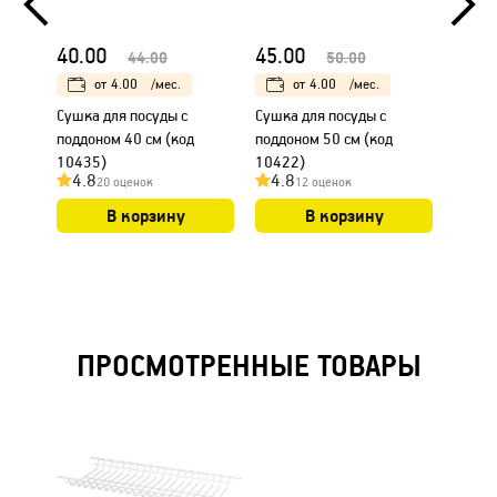
40.00
45.00
45.0
44.00
50.00
от
4.00
/мес.
от
4.00
/мес.
Сушка для посуды с
Сушка для посуды с
Сушка
поддоном 40 см (код
поддоном 50 см (код
поддо
10435)
10422)
10405
4.8
4.8
4.8
20 оценок
12 оценок
В корзину
В корзину
ПРОСМОТРЕННЫЕ ТОВАРЫ