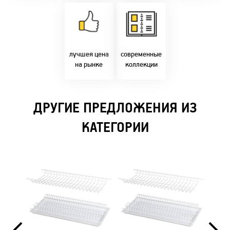
Товары только
напрямую с
Идем в ногу с
фабрики!
самыми
Предлагаем только
современным
лучшие цены в
стилями и
Бресте!
дизайнерскими
решениями!
лучшея цена
современные
на рынке
коллекции
ДРУГИЕ ПРЕДЛОЖЕНИЯ ИЗ
КАТЕГОРИИ