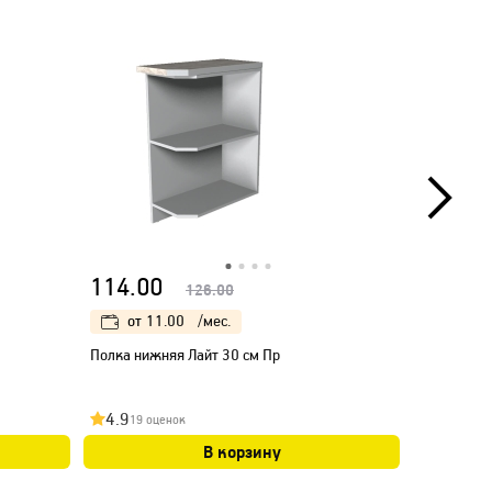
114.00
267.00
126.00
от
11.00
/мес.
от
25
Полка нижняя Лайт 30 см Пр
Шкаф пена
Антрацит)
4.9
4.9
19 оценок
14 оц
В корзину