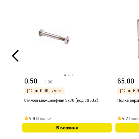
0.50
65.00
1.00
от
0.00
/мес.
от
6.
Стяжка межшкафная 5х30 (код 39532)
Полка верх
4.8
4.7
13 оценок
9 оцен
В корзину