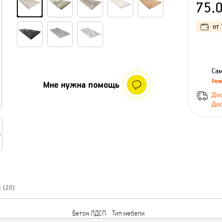
75.
от
Сам
Реж
Мне нужна помощь
Дос
Дос
Ы
(20)
Бетон ЛДСП
Тип мебели