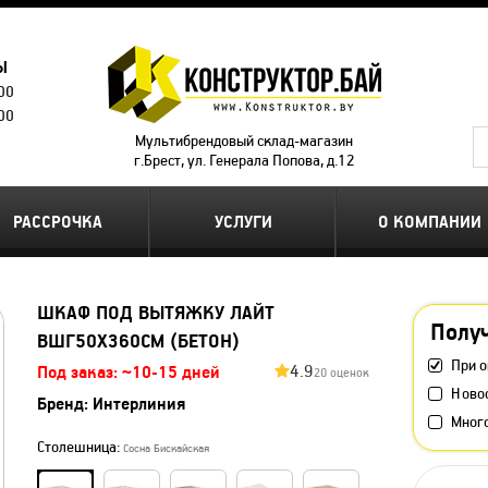
Ы
.00
.00
Мультибрендовый склад-магазин
г.Брест, ул. Генерала Попова, д.12
РАССРОЧКА
УСЛУГИ
О КОМПАНИИ
ШКАФ ПОД ВЫТЯЖКУ ЛАЙТ
Получ
ВШГ50X360СМ (БЕТОН)
При о
4.9
Под заказ: ~10-15 дней
20 оценок
Ново
Бренд:
Интерлиния
Мног
Столешница:
Сосна Бискайская