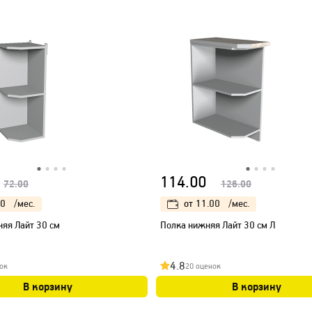
114.00
72.00
126.00
00
/мес.
от
11.00
/мес.
няя Лайт 30 см
Полка нижняя Лайт 30 см Л
4.8
ок
20 оценок
В корзину
В корзину