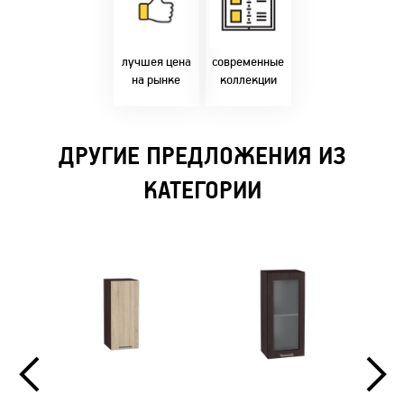
фабрики!
самыми
Предлагаем только
современным
лучшие цены в
стилями и
Бресте!
дизайнерскими
решениями!
лучшея цена
современные
на рынке
коллекции
ДРУГИЕ ПРЕДЛОЖЕНИЯ ИЗ
КАТЕГОРИИ