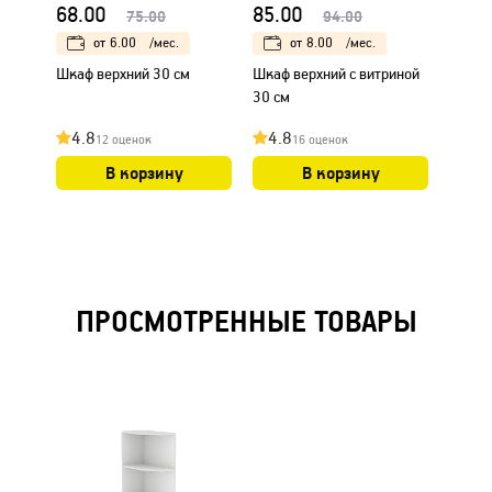
68.00
85.00
75.0
75.00
94.00
от
6.00
/мес.
от
8.00
/мес.
Шкаф верхний 30 см
Шкаф верхний с витриной
Шкаф 
30 см
4.8
4.8
4.8
12 оценок
16 оценок
В корзину
В корзину
ПРОСМОТРЕННЫЕ ТОВАРЫ