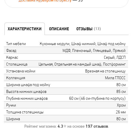
Доставка курьером по Бресту
— 35
ХАРАКТЕРИСТИКИ
ОПИСАНИЕ
ОТЗЫВЫ
(13)
Тип мебели
Кухонные модули, Шкаф нижний, Шкаф под мойку
Фасад
МДФ, Пленочный, Глянцевый, Прямой
Каркас
Серый, ЛДСП
Столешница
Цельная, Отдельная на каждый шкаф, Постформинг
Установка мойки
Врезная на столешницу
Коллекция
Мила ГЛОСС
Ширина шкафа под мойку
80 см
Высота нижних шкафов
85 см
Глубина нижних шкафов
60 см (46 см-глубина по корпусу)
Ручки
Хром
Толщина столешницы
26 мм
Ширина
80 см
Рейтинг магазина:
4.3
⭐ на основе
197
отзывов
.