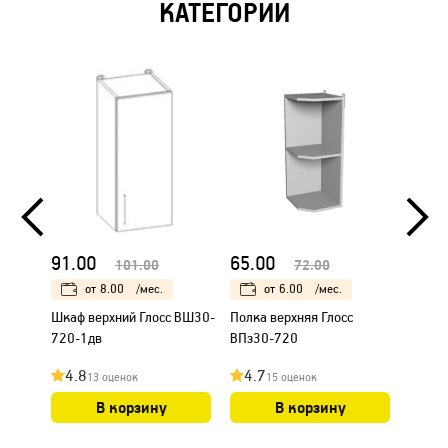
КАТЕГОРИИ
91.00
65.00
104.
101.00
72.00
от
8.00
/мес.
от
6.00
/мес.
Шкаф верхний Глосс ВШ30-
Полка верхняя Глосс
Шкаф 
720-1дв
ВПз30-720
ВШ30с
4.8
4.7
4.9
13 оценок
15 оценок
В корзину
В корзину