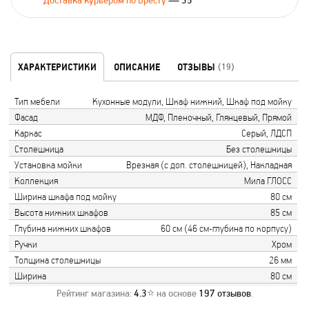
Доставка курьером по Бресту
— 35
ХАРАКТЕРИСТИКИ
ОПИСАНИЕ
ОТЗЫВЫ
(19)
Тип мебели
Кухонные модули, Шкаф нижний, Шкаф под мойку
Фасад
МДФ, Пленочный, Глянцевый, Прямой
Каркас
Серый, ЛДСП
Столешница
Без столешницы
Установка мойки
Врезная (с доп. столешницей), Накладная
Коллекция
Мила ГЛОСС
Ширина шкафа под мойку
80 см
Высота нижних шкафов
85 см
Глубина нижних шкафов
60 см (46 см-глубина по корпусу)
Ручки
Хром
Толщина столешницы
26 мм
Ширина
80 см
Рейтинг магазина:
4.3
⭐ на основе
197
отзывов
.