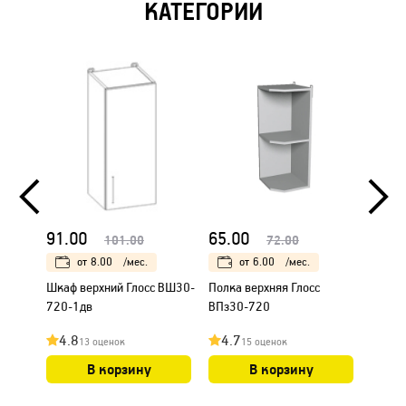
КАТЕГОРИИ
91.00
65.00
104.
101.00
72.00
от
8.00
/мес.
от
6.00
/мес.
Шкаф верхний Глосс ВШ30-
Полка верхняя Глосс
Шкаф 
720-1дв
ВПз30-720
ВШ30с
4.8
4.7
4.9
13 оценок
15 оценок
В корзину
В корзину