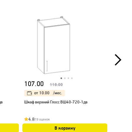
107.00
125.00
118.00
от
10.00
/мес.
от
12
дв
Шкаф верхний Глосс ВШ40-720-1дв
Шкаф верх
4.8
4.9
19 оценок
19 оц
В корзину