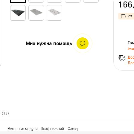
166
от
Мне нужна помощь
Сам
Реж
Дос
Дос
Ы
(13)
Кухонные модули, Шкаф нижний
Фасад