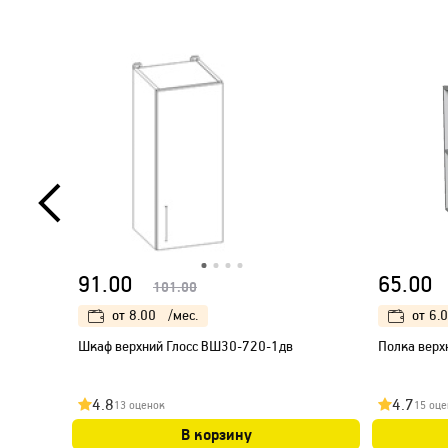
91.00
65.00
101.00
от
8.00
/мес.
от
6.
Шкаф верхний Глосс ВШ30-720-1дв
Полка верх
4.8
4.7
13 оценок
15 оце
В корзину