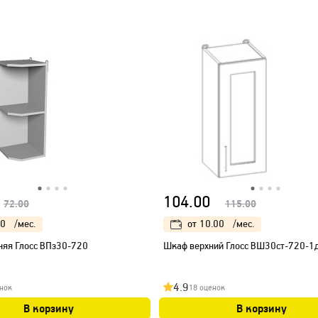
104.00
72.00
115.00
00
/мес.
от
10.00
/мес.
няя Глосс ВПз30-720
Шкаф верхний Глосс ВШ30ст-720-1
4.9
нок
18 оценок
В корзину
В корзину