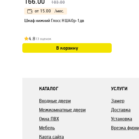
166.00
183.00
от
15.00
/мес.
Шкаф нижний Глосс НШ40р-1дв
4.8
13 оценок
В корзину
КАТАЛОГ
УСЛУГИ
Входные двери
Замер
Межкомнатные двери
Доставка
Окна ПВХ
Установка
Мебель
Врезка фурн
Карта сайта