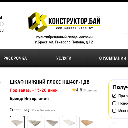
Ы
.00
.00
Мультибрендовый склад-магазин
г.Брест, ул. Генерала Попова, д.12
РАССРОЧКА
УСЛУГИ
О КОМПАНИИ
ШКАФ НИЖНИЙ ГЛОСС НШ40Р-1ДВ
Получ
4.8
Под заказ: ~15-20 дней
13 оценок
При о
Бренд:
Интерлиния
Ново
Столешница:
Сосна Бискайская
Мног