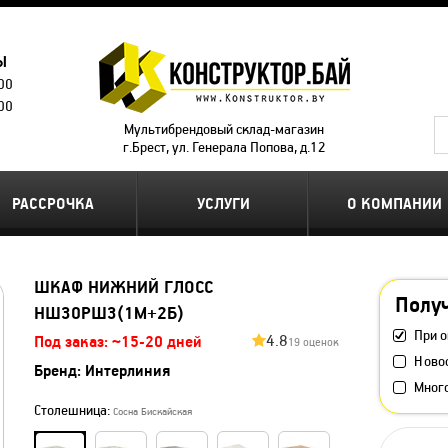
Ы
.00
.00
Мультибрендовый склад-магазин
г.Брест, ул. Генерала Попова, д.12
РАССРОЧКА
УСЛУГИ
О КОМПАНИИ
ШКАФ НИЖНИЙ ГЛОСС
Получ
НШ30РШ3(1М+2Б)
При о
4.8
Под заказ: ~15-20 дней
19 оценок
Ново
Бренд:
Интерлиния
Мног
Столешница:
Сосна Бискайская