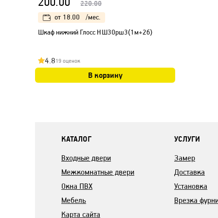
200.00
220.00
от
18.00
/мес.
Шкаф нижний Глосс НШ30рш3(1м+2б)
4.8
19 оценок
В корзину
КАТАЛОГ
УСЛУГИ
Входные двери
Замер
Межкомнатные двери
Доставка
Окна ПВХ
Установка
Мебель
Врезка фурн
Карта сайта