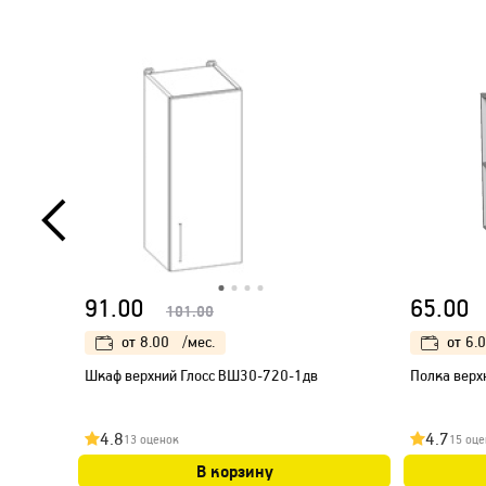
91.00
65.00
101.00
от
8.00
/мес.
от
6.
Шкаф верхний Глосс ВШ30-720-1дв
Полка верх
4.8
4.7
13 оценок
15 оце
В корзину