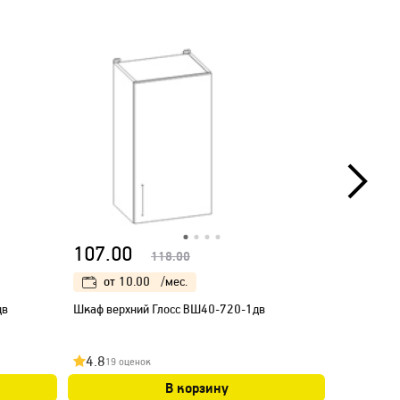
107.00
125.00
118.00
от
10.00
/мес.
от
12
дв
Шкаф верхний Глосс ВШ40-720-1дв
Шкаф верх
4.8
4.9
19 оценок
19 оц
В корзину