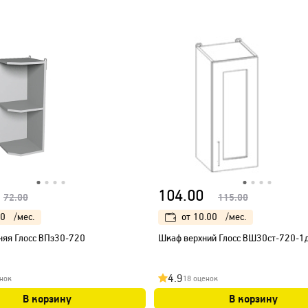
104.00
72.00
115.00
00
/мес.
от
10.00
/мес.
няя Глосс ВПз30-720
Шкаф верхний Глосс ВШ30ст-720-1
4.9
нок
18 оценок
В корзину
В корзину