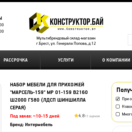
Ы
.00
.00
Мультибрендовый склад-магазин
г.Брест, ул. Генерала Попова, д.12
РАССРОЧКА
УСЛУГИ
О КОМПАНИИ
НАБОР МЕБЕЛИ ДЛЯ ПРИХОЖЕЙ
Получ
"МАРСЕЛЬ-159" МР 01-159 В2160
При о
Ш2000 Г580 (ЛДСП ШИНШИЛЛА
Ново
СЕРАЯ)
Мног
4.8
Под заказ: ~10-15 дней
11 оценок
Бренд:
Интермебель