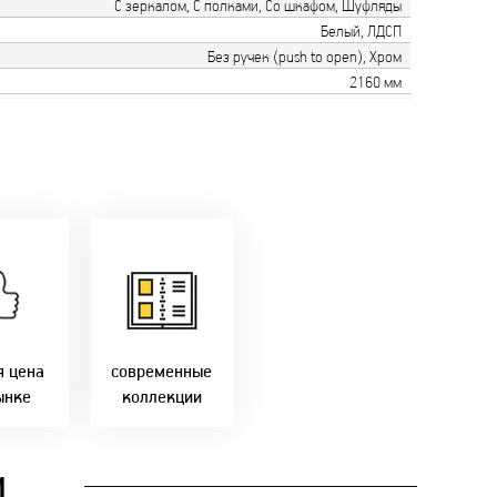
С зеркалом, С полками, Со шкафом, Шуфляды
Белый, ЛДСП
Без ручек (push to open), Хром
2160 мм
только
мую с
Идем в ногу с
ики!
самыми
агаем
современным
лучшие
стилями и
Бресте!
дизайнерскими
решениями!
я цена
современные
ынке
коллекции
И