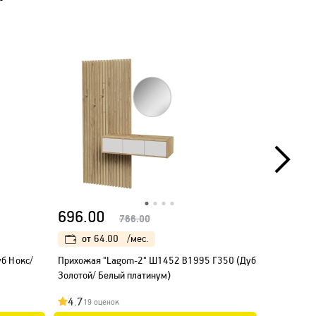
696.00
405.00
766.00
от
64.00
/мес.
от
37
б Нокс/
Прихожая "Lagom-2" Ш1452 В1995 Г350 (Дуб
Прихожая 
Золотой/ Белый платинум)
(Белый/ Ан
4.7
4.8
19 оценок
15 оц