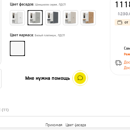
111
Цвет фасадов:
Шиншилла серая, ЛДСП
1230.
от
Цвет каркаса:
Белый платинум, ЛДСП
Сам
Реж
Дос
Дос
Мне нужна помощь
Ы
(11)
Прихожая
Цвет фасада