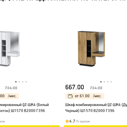
667.00
734.00
734.00
.00
/мес.
от
61.00
/мес.
инированный QZ-ШК4 (Белый
Шкаф комбинированный QZ-ШК4 (Ду
Бетон) Ш1570 В2000 Г396
Черный) Ш1570 В2000 Г396
4.7
нок
15 оценок