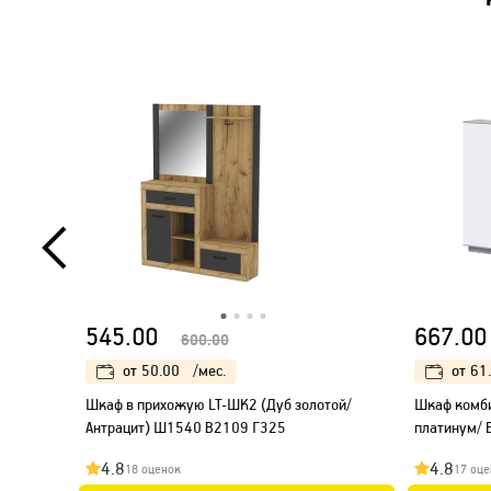
545.00
667.00
600.00
от
50.00
/мес.
от
61
Шкаф в прихожую LT-ШК2 (Дуб золотой/
Шкаф комб
Антрацит) Ш1540 В2109 Г325
платинум/ 
4.8
4.8
18 оценок
17 оце