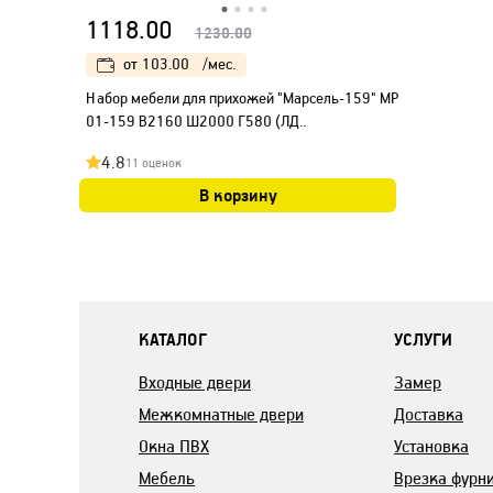
1118.00
1230.00
от
103.00
/мес.
Набор мебели для прихожей "Марсель-159" МР
01-159 В2160 Ш2000 Г580 (ЛД..
4.8
11 оценок
В корзину
КАТАЛОГ
УСЛУГИ
Входные двери
Замер
Межкомнатные двери
Доставка
Окна ПВХ
Установка
Мебель
Врезка фурн