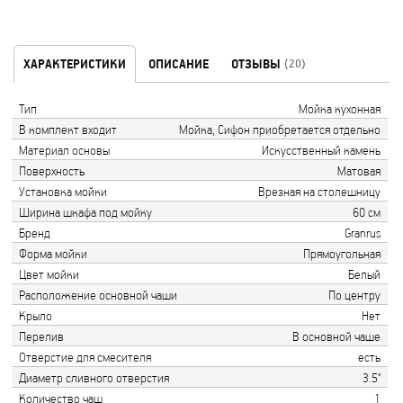
ХАРАКТЕРИСТИКИ
ОПИСАНИЕ
ОТЗЫВЫ
(20)
Тип
Мойка кухонная
В комплект входит
Мойка, Сифон приобретается отдельно
Материал основы
Искусственный камень
Поверхность
Матовая
Установка мойки
Врезная на столешницу
Ширина шкафа под мойку
60 см
Бренд
Granrus
Форма мойки
Прямоугольная
Цвет мойки
Белый
Расположение основной чаши
По центру
Крыло
Нет
Перелив
В основной чаше
Отверстие для смесителя
есть
Диаметр сливного отверстия
3.5"
Количество чаш
1