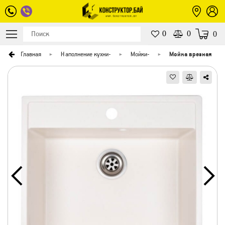
0
0
0
Главная
Наполнение кухни
-
Мойки
-
Мойка врезная