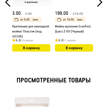
3.00
199.00
199.
4.00
219.00
от
0.00
/мес.
от
18.00
/мес.
Крепления для накладной
Мойка кухонная GranFest
Мойка
мойки/ Пластик (код
Quarz Z-09 (Черный)
Quarz 
49398)
4.8
4.8
4.7
10 оценок
11 оценок
В корзину
В корзину
ПРОСМОТРЕННЫЕ ТОВАРЫ