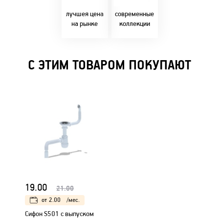
Бресте!
дизайнерскими
решениями!
лучшея цена
современные
на рынке
коллекции
С ЭТИМ ТОВАРОМ ПОКУПАЮТ
19.00
21.00
от
2.00
/мес.
Сифон S501 с выпуском