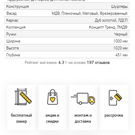
Конструкция
Шуфляды
Фасад
МДФ, Пленочный, Матовый, Фрезерованный
Каркас
Дуб золотой, ЛДСП
Коллекция
Концепт Тренд, ЛМДФ
Ручки
Черный
Ширина
1000 мм
Высота
1020 мм
Глубина
451 мм
Рейтинг магазина:
4.3
⭐ на основе
197
отзывов
.
Замер бесплатно!
Постоянно акции!
Заводская врезка
Оперативно!
Скидки:
фурнитуры.
Микс
День-в-день или
-новоселам - 2%
Качественный
2-36 мес
на следующий!
-многодетным -
монтаж дверей,
заказать по
2%
окон и мебели.
Магнит-5 мес.
т. +375 29 833-
-при оплате
Доставка по всей
Халва - 2 мес.
10-40, (Viber)
наличными - 10%
Беларуси.
Смарт - 4 мес.
бесплатный
акции и
монтаж и
рассрочка
Оперативно!
FUN - 4 мес.
замер
скидки
доставка
В удобное для Вас
Покупок - 4 мес.
время!