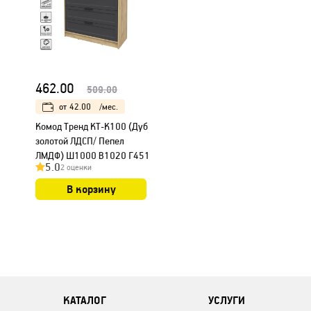
462.00
509.00
от
42.00
/мес.
Kомод Тренд КТ-К100 (Дуб
золотой ЛДСП/ Пепел
ЛМДФ) Ш1000 В1020 Г451
5.0
2 оценки
В корзину
КАТАЛОГ
УСЛУГИ