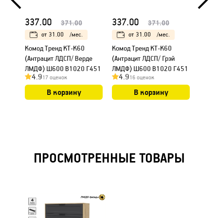
337.00
337.00
337.
371.00
371.00
от
31.00
/мес.
от
31.00
/мес.
Kомод Тренд КТ-К60
Kомод Тренд КТ-К60
Kомод
(Антрацит ЛДСП/ Верде
(Антрацит ЛДСП/ Грэй
(Антр
ЛМДФ) Ш600 В1020 Г451
ЛМДФ) Ш600 В1020 Г451
англи
4.9
4.9
4.7
17 оценок
16 оценок
В1020
В корзину
В корзину
ПРОСМОТРЕННЫЕ ТОВАРЫ