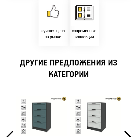
Товары только
напрямую с
Идем в ногу с
фабрики!
самыми
Предлагаем только
современным
лучшие цены в
стилями и
Бресте!
дизайнерскими
решениями!
лучшея цена
современные
на рынке
коллекции
ДРУГИЕ ПРЕДЛОЖЕНИЯ ИЗ
КАТЕГОРИИ