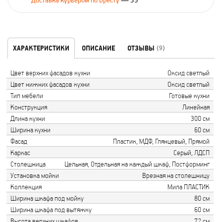
Доставка курьером по Бресту
— 35
ХАРАКТЕРИСТИКИ
ОПИСАНИЕ
ОТЗЫВЫ
(9)
Цвет верхних фасадов кухни
Оксид светлый
Цвет нижних фасадов кухни
Оксид светлый
Тип мебели
Готовые кухни
Конструкция
Линейная
Длина кухни
300 см
Ширина кухни
60 см
Фасад
Пластик, МДФ, Глянцевый, Прямой
Каркас
Серый, ЛДСП
Столешница
Цельная, Отдельная на каждый шкаф, Постформинг
Установка мойки
Врезная на столешницу
Коллекция
Мила ПЛАСТИК
Ширина шкафа под мойку
80 см
Ширина шкафа под вытяжку
60 см
Высота верхних шкафов
72 см