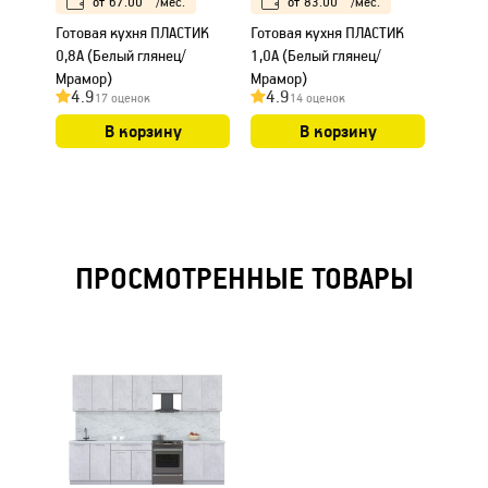
от
67.00
/мес.
от
83.00
/мес.
Готовая кухня ПЛАСТИК
Готовая кухня ПЛАСТИК
Готов
0,8А (Белый глянец/
1,0А (Белый глянец/
1,1А (
Мрамор)
Мрамор)
Мрамо
4.9
4.9
4.9
17 оценок
14 оценок
В корзину
В корзину
ПРОСМОТРЕННЫЕ ТОВАРЫ