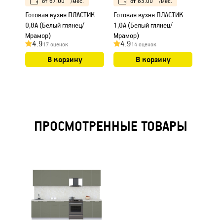
от
67.00
/мес.
от
83.00
/мес.
Готовая кухня ПЛАСТИК
Готовая кухня ПЛАСТИК
Готов
0,8А (Белый глянец/
1,0А (Белый глянец/
1,1А (
Мрамор)
Мрамор)
Мрамо
4.9
4.9
4.9
17 оценок
14 оценок
В корзину
В корзину
ПРОСМОТРЕННЫЕ ТОВАРЫ