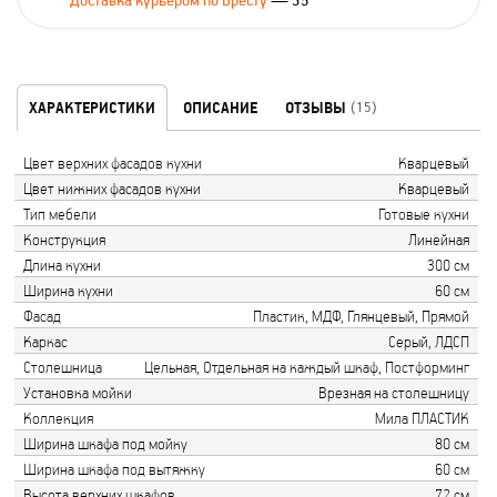
Доставка курьером по Бресту
— 35
ХАРАКТЕРИСТИКИ
ОПИСАНИЕ
ОТЗЫВЫ
(15)
Цвет верхних фасадов кухни
Кварцевый
Цвет нижних фасадов кухни
Кварцевый
Тип мебели
Готовые кухни
Конструкция
Линейная
Длина кухни
300 см
Ширина кухни
60 см
Фасад
Пластик, МДФ, Глянцевый, Прямой
Каркас
Серый, ЛДСП
Столешница
Цельная, Отдельная на каждый шкаф, Постформинг
Установка мойки
Врезная на столешницу
Коллекция
Мила ПЛАСТИК
Ширина шкафа под мойку
80 см
Ширина шкафа под вытяжку
60 см
Высота верхних шкафов
72 см