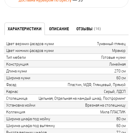
Доставка курьером по Бресту
— 35
ХАРАКТЕРИСТИКИ
ОПИСАНИЕ
ОТЗЫВЫ
(16)
Цвет верхних фасадов кухни
Туманный глянец
Цвет нижних фасадов кухни
Мрамор
Тип мебели
Готовые кухни
Конструкция
Линейная
Длина кухни
270 см
Ширина кухни
60 см
Фасад
Пластик, МДФ, Глянцевый, Прямой
Каркас
Серый, ЛДСП
Столешница
Цельная, Отдельная на каждый шкаф, Постформинг
Установка мойки
Врезная на столешницу
Коллекция
Мила ПЛАСТИК
Ширина шкафа под мойку
80 см
Ширина шкафа под вытяжку
60 см
Высота верхних шкафов
72 см