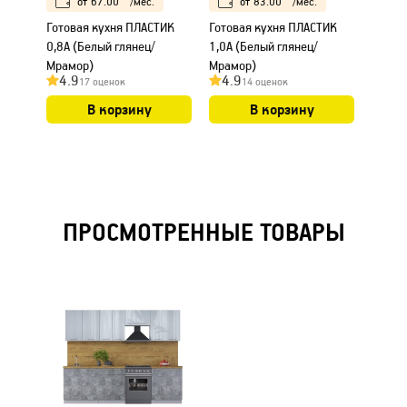
от
67.00
/мес.
от
83.00
/мес.
Готовая кухня ПЛАСТИК
Готовая кухня ПЛАСТИК
Готов
0,8А (Белый глянец/
1,0А (Белый глянец/
1,1А (
Мрамор)
Мрамор)
Мрамо
4.9
4.9
4.9
17 оценок
14 оценок
В корзину
В корзину
ПРОСМОТРЕННЫЕ ТОВАРЫ