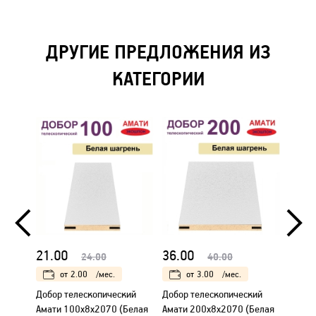
ДРУГИЕ ПРЕДЛОЖЕНИЯ ИЗ
КАТЕГОРИИ
21.00
36.00
21.0
24.00
40.00
от
2.00
/мес.
от
3.00
/мес.
Добор телескопический
Добор телескопический
Добор
Амати 100х8х2070 (Белая
Амати 200х8х2070 (Белая
Амати