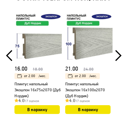
16.00
21.00
24.0
18.00
24.00
от
2.00
/мес.
от
2.00
/мес.
Плинтус напольный
Плинтус напольный
Короб
Экошпон 16х75х2070 (Дуб
Экошпон 16х100х2070
уплот
Нордик)
(Дуб Нордик)
28х70
4.0
4.0
4.0
17 оценок
17 оценок
В корзину
В корзину